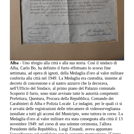
Alba
- Uno sfregio alla città e alla sua storia. Così il sindaco di
Alba, Carlo Bo, ha definito il furto effettuato lo scorso fine
settimana, ad opera di ignoti, della Medaglia d'oro al valor militare
conferita alla città nel 1949. La Medaglia era custodita, insieme al
decreto di concessione e al nastro azzurro che la decorava,
nell'Ufficio del Sindaco, al primo piano del Palazzo comunale.
Scoperto il furto, sono state avvisate tutte le autorità competenti:
Prefettura, Questura, Procura della Repubblica, Comando dei
Carabinieri di Alba e Polizia Locale. Le indagini, per le quali ci si
è avvalsi delle registrazioni delle telecamere di videosorveglianza
installate a tutti gli accessi del Municipio, sono tuttora in corso. La
Medaglia d'oro al valor militare era stata consegnata alla città il 13
novembre 1949: nel corso di una solenne cerimonia, l'allora
Presidente della Repubblica, Luigi Einaudi, aveva appuntato
l'onorificenza sul gonfalone con la seguente motivazione: "Centro