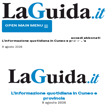
OPEN MAIN MENU
HOME
CONTATTI
accedi
abbonati
L'informazione quotidiana in Cuneo e provincia
9 agosto 2026
L'informazione quotidiana in Cuneo e
provincia
9 agosto 2026