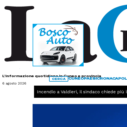
HOME
CONTATTI
L'informazione quotidiana in Cuneo e provincia
CUNEO
PAESI
CRONACA
POL
CERCA
6 agosto 2026
CRONACA -
Incendio a Valdieri, il sindaco chiede più in