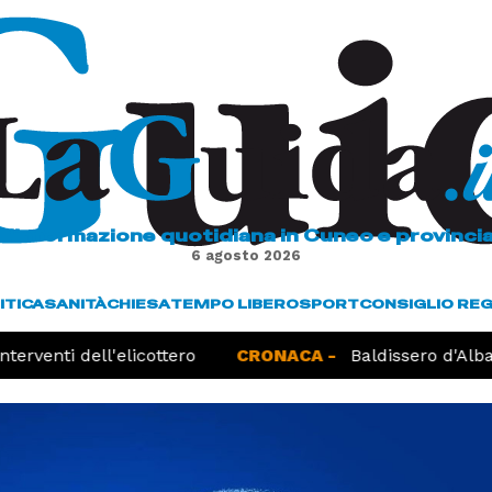
L'informazione quotidiana in Cuneo e provinci
6 agosto 2026
ITICA
SANITÀ
CHIESA
TEMPO LIBERO
SPORT
CONSIGLIO RE
terventi dell'elicottero
CRONACA -
Baldissero d'Alba,