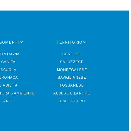
iale. Ed
la cultura
ni
GOMENTI
TERRITORIO
 gioia
 Paura,
emozioni
ONTAGNA
CUNEESE
a anche le
SANITÀ
SALUZZESE
si
SCUOLA
MONREGALESE
rcando di
CRONACA
SAVIGLIANESE
o è legata
lo che ci
VIABILITÀ
FOSSANESE
 si
TURA & AMBIENTE
ALBESE E LANGHE
one, come
ARTE
BRA E ROERO