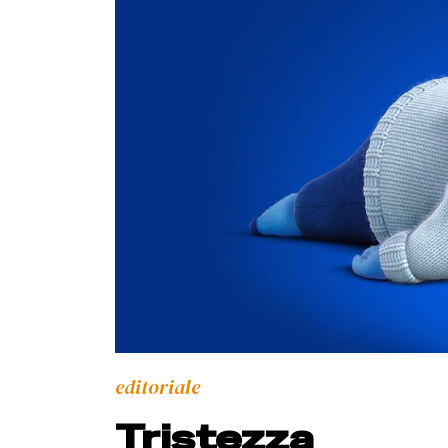
editoriale
Tristezza