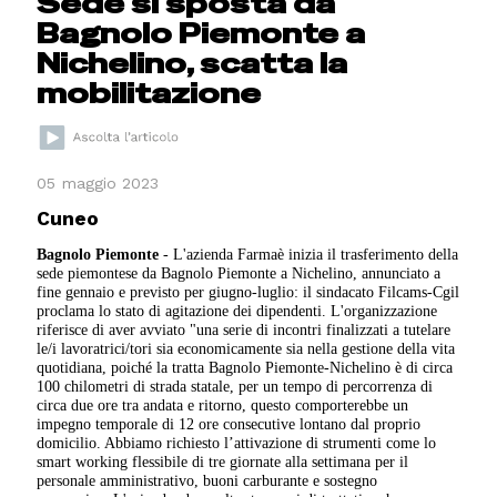
Sede si sposta da
Bagnolo Piemonte a
Nichelino, scatta la
mobilitazione
05 maggio 2023
Cuneo
Bagnolo Piemonte
- L'azienda Farmaè inizia il trasferimento della
sede piemontese da Bagnolo Piemonte a Nichelino, annunciato a
fine gennaio e previsto per giugno-luglio: il sindacato Filcams-Cgil
proclama lo stato di agitazione dei dipendenti. L'organizzazione
riferisce di aver avviato "una serie di incontri finalizzati a tutelare
le/i lavoratrici/tori sia economicamente sia nella gestione della vita
quotidiana, poiché la tratta Bagnolo Piemonte-Nichelino è di circa
100 chilometri di strada statale, per un tempo di percorrenza di
circa due ore tra andata e ritorno, questo comporterebbe un
impegno temporale di 12 ore consecutive lontano dal proprio
domicilio. Abbiamo richiesto l’attivazione di strumenti come lo
smart working flessibile di tre giornate alla settimana per il
personale amministrativo, buoni carburante e sostegno