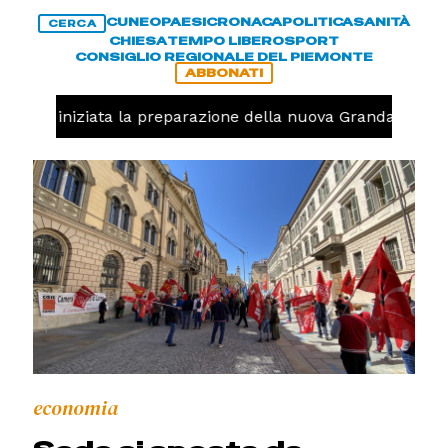
CUNEO
PAESI
CRONACA
POLITICA
SANITÀ
CERCA
CHIESA
TEMPO LIBERO
SPORT
CONSIGLIO REGIONALE DEL PIEMONTE
ABBONATI
avolo, iniziata la preparazione della nuova Granda Volley
economia