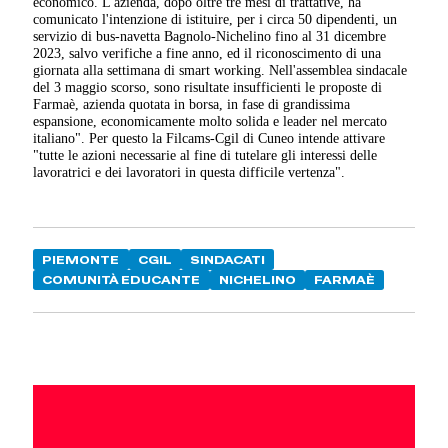
economico. L'azienda, dopo oltre tre mesi di trattative, ha
comunicato l'intenzione di istituire, per i circa 50 dipendenti, un
servizio di bus-navetta Bagnolo-Nichelino fino al 31 dicembre
2023, salvo verifiche a fine anno, ed il riconoscimento di una
giornata alla settimana di smart working. Nell'assemblea sindacale
del 3 maggio scorso, sono risultate insufficienti le proposte di
Farmaè, azienda quotata in borsa, in fase di grandissima
espansione, economicamente molto solida e leader nel mercato
italiano". Per questo la Filcams-Cgil di Cuneo intende attivare
"tutte le azioni necessarie al fine di tutelare gli interessi delle
lavoratrici e dei lavoratori in questa difficile vertenza".
PIEMONTE
CGIL
SINDACATI
COMUNITÀ EDUCANTE
NICHELINO
FARMAÈ