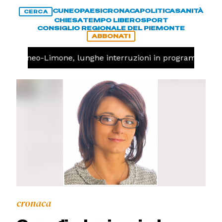
CUNEO
PAESI
CRONACA
POLITICA
SANITÀ
CERCA
CHIESA
TEMPO LIBERO
SPORT
CONSIGLIO REGIONALE DEL PIEMONTE
ABBONATI
via Cuneo-Limone, lunghe interruzioni in programma
cronaca