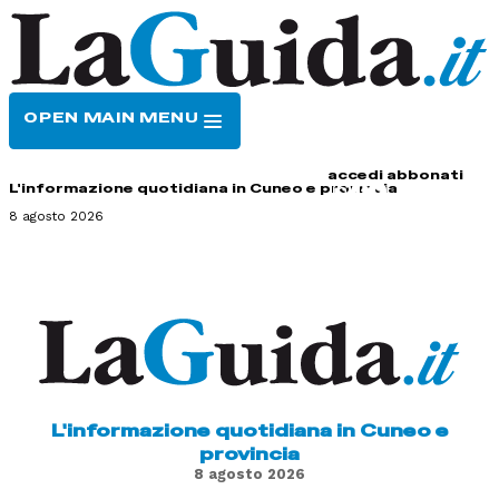
OPEN MAIN MENU
HOME
CONTATTI
accedi
abbonati
L'informazione quotidiana in Cuneo e provincia
8 agosto 2026
L'informazione quotidiana in Cuneo e
provincia
8 agosto 2026