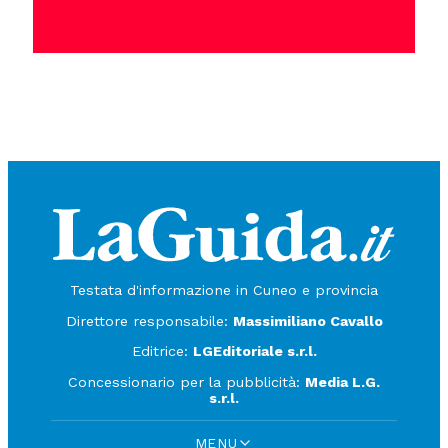
Testata d'informazione in Cuneo e provincia
Direttore responsabile:
Massimiliano Cavallo
Editrice:
LGEditoriale s.r.l.
Concessionario per la pubblicità:
Media L.G.
s.r.l.
MENU