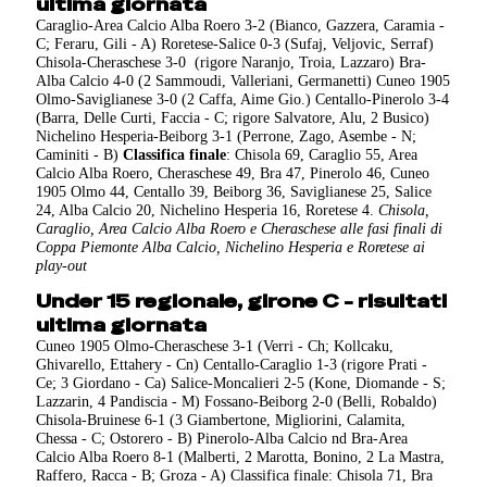
ultima giornata
Caraglio-Area Calcio Alba Roero 3-2 (Bianco, Gazzera, Caramia -
C; Feraru, Gili - A) Roretese-Salice 0-3 (Sufaj, Veljovic, Serraf)
Chisola-Cheraschese 3-0 (rigore Naranjo, Troia, Lazzaro) Bra-
Alba Calcio 4-0 (2 Sammoudi, Valleriani, Germanetti) Cuneo 1905
Olmo-Saviglianese 3-0 (2 Caffa, Aime Gio.) Centallo-Pinerolo 3-4
(Barra, Delle Curti, Faccia - C; rigore Salvatore, Alu, 2 Busico)
Nichelino Hesperia-Beiborg 3-1 (Perrone, Zago, Asembe - N;
Caminiti - B)
Classifica finale
: Chisola 69, Caraglio 55, Area
Calcio Alba Roero, Cheraschese 49, Bra 47, Pinerolo 46, Cuneo
1905 Olmo 44, Centallo 39, Beiborg 36, Saviglianese 25, Salice
24, Alba Calcio 20, Nichelino Hesperia 16, Roretese 4.
Chisola,
Caraglio, Area Calcio Alba Roero e Cheraschese alle fasi finali di
Coppa Piemonte
Alba Calcio, Nichelino Hesperia e Roretese ai
play-out
Under 15 regionale, girone C - risultati
ultima giornata
Cuneo 1905 Olmo-Cheraschese 3-1 (Verri - Ch; Kollcaku,
Ghivarello, Ettahery - Cn) Centallo-Caraglio 1-3 (rigore Prati -
Ce; 3 Giordano - Ca) Salice-Moncalieri 2-5 (Kone, Diomande - S;
Lazzarin, 4 Pandiscia - M) Fossano-Beiborg 2-0 (Belli, Robaldo)
Chisola-Bruinese 6-1 (3 Giambertone, Migliorini, Calamita,
Chessa - C; Ostorero - B) Pinerolo-Alba Calcio nd Bra-Area
Calcio Alba Roero 8-1 (Malberti, 2 Marotta, Bonino, 2 La Mastra,
Raffero, Racca - B; Groza - A) Classifica finale: Chisola 71, Bra