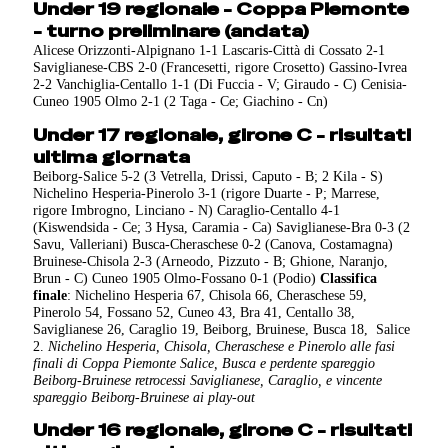
Under 19 regionale - Coppa Piemonte
- turno preliminare (andata)
Alicese Orizzonti-Alpignano 1-1 Lascaris-Città di Cossato 2-1
Saviglianese-CBS 2-0 (Francesetti, rigore Crosetto) Gassino-Ivrea
2-2 Vanchiglia-Centallo 1-1 (Di Fuccia - V; Giraudo - C) Cenisia-
Cuneo 1905 Olmo 2-1 (2 Taga - Ce; Giachino - Cn)
Under 17 regionale, girone C - risultati
ultima giornata
Beiborg-Salice 5-2 (3 Vetrella, Drissi, Caputo - B; 2 Kila - S)
Nichelino Hesperia-Pinerolo 3-1 (rigore Duarte - P; Marrese,
rigore Imbrogno, Linciano - N) Caraglio-Centallo 4-1
(Kiswendsida - Ce; 3 Hysa, Caramia - Ca) Saviglianese-Bra 0-3 (2
Savu, Valleriani) Busca-Cheraschese 0-2 (Canova, Costamagna)
Bruinese-Chisola 2-3 (Arneodo, Pizzuto - B; Ghione, Naranjo,
Brun - C) Cuneo 1905 Olmo-Fossano 0-1 (Podio)
Classifica
finale
: Nichelino Hesperia 67, Chisola 66, Cheraschese 59,
Pinerolo 54, Fossano 52, Cuneo 43, Bra 41, Centallo 38,
Saviglianese 26, Caraglio 19, Beiborg, Bruinese, Busca 18, Salice
2.
Nichelino Hesperia, Chisola, Cheraschese e Pinerolo alle fasi
finali di Coppa Piemonte
Salice, Busca e perdente spareggio
Beiborg-Bruinese retrocessi
Saviglianese, Caraglio, e vincente
spareggio Beiborg-Bruinese ai play-out
Under 16 regionale, girone C - risultati