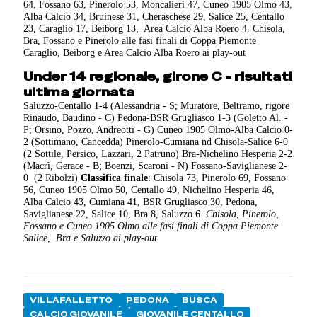
64, Fossano 63, Pinerolo 53, Moncalieri 47, Cuneo 1905 Olmo 43,
Alba Calcio 34, Bruinese 31, Cheraschese 29, Salice 25, Centallo
23, Caraglio 17, Beiborg 13, Area Calcio Alba Roero 4. Chisola,
Bra, Fossano e Pinerolo alle fasi finali di Coppa Piemonte
Caraglio, Beiborg e Area Calcio Alba Roero ai play-out
Under 14 regionale, girone C - risultati
ultima giornata
Saluzzo-Centallo 1-4 (Alessandria - S; Muratore, Beltramo, rigore
Rinaudo, Baudino - C) Pedona-BSR Grugliasco 1-3 (Goletto Al. -
P; Orsino, Pozzo, Andreotti - G) Cuneo 1905 Olmo-Alba Calcio 0-
2 (Sottimano, Cancedda) Pinerolo-Cumiana nd Chisola-Salice 6-0
(2 Sottile, Persico, Lazzari, 2 Patruno) Bra-Nichelino Hesperia 2-2
(Macrì, Gerace - B; Boenzi, Scaroni - N) Fossano-Saviglianese 2-
0 (2 Ribolzi)
Classifica finale
: Chisola 73, Pinerolo 69, Fossano
56, Cuneo 1905 Olmo 50, Centallo 49, Nichelino Hesperia 46,
Alba Calcio 43, Cumiana 41, BSR Grugliasco 30, Pedona,
Saviglianese 22, Salice 10, Bra 8, Saluzzo 6.
Chisola, Pinerolo,
Fossano e Cuneo 1905 Olmo alle fasi finali di Coppa Piemonte
Salice, Bra e Saluzzo ai play-out
VILLAFALLETTO
PEDONA
BUSCA
CALCIO GIOVANILE
GIOVANILE CENTALLO