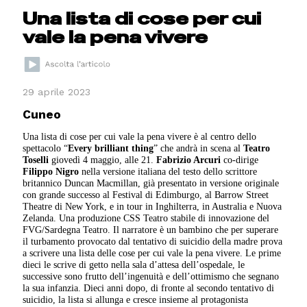
Una lista di cose per cui
vale la pena vivere
29 aprile 2023
Cuneo
Una lista di cose per cui vale la pena vivere è al centro dello
spettacolo “
Every brilliant thing
” che andrà in scena al
Teatro
Toselli
giovedì 4 maggio, alle 21.
Fabrizio Arcuri
co-dirige
Filippo Nigro
nella versione italiana del testo dello scrittore
britannico Duncan Macmillan, già presentato in versione originale
con grande successo al Festival di Edimburgo, al Barrow Street
Theatre di New York, e in tour in Inghilterra, in Australia e Nuova
Zelanda. Una produzione CSS Teatro stabile di innovazione del
FVG/Sardegna Teatro. Il narratore è un bambino che per superare
il turbamento provocato dal tentativo di suicidio della madre prova
a scrivere una lista delle cose per cui vale la pena vivere. Le prime
dieci le scrive di getto nella sala d’attesa dell’ospedale, le
successive sono frutto dell’ingenuità e dell’ottimismo che segnano
la sua infanzia. Dieci anni dopo, di fronte al secondo tentativo di
suicidio, la lista si allunga e cresce insieme al protagonista