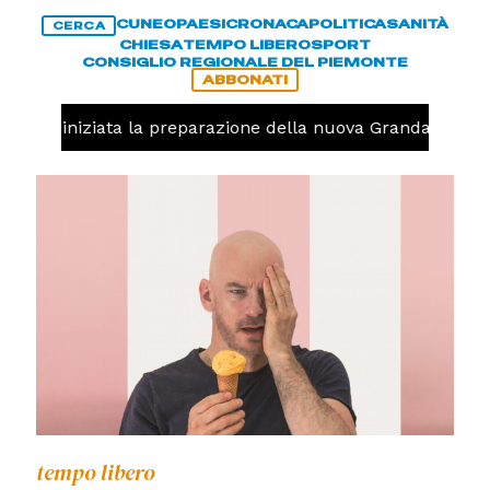
CUNEO
PAESI
CRONACA
POLITICA
SANITÀ
CERCA
CHIESA
TEMPO LIBERO
SPORT
CONSIGLIO REGIONALE DEL PIEMONTE
ABBONATI
avolo, iniziata la preparazione della nuova Granda Volley
tempo libero