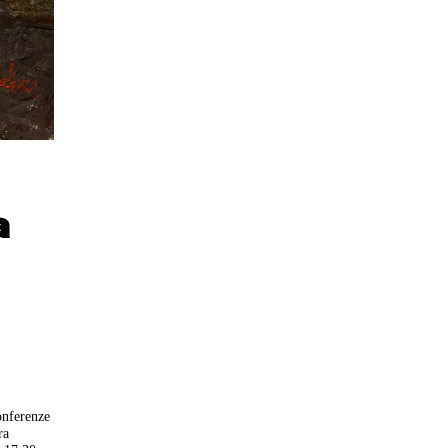
a
onferenze
ra