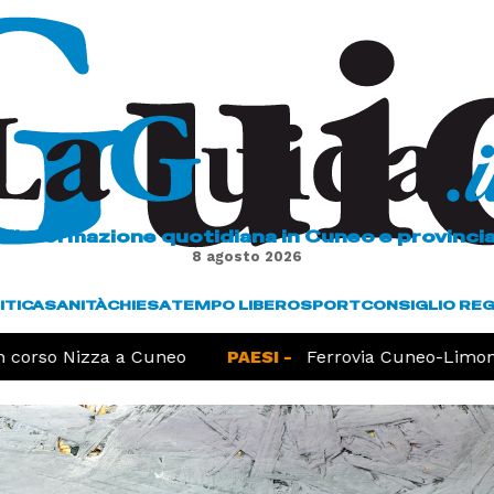
L'informazione quotidiana in Cuneo e provinci
8 agosto 2026
ITICA
SANITÀ
CHIESA
TEMPO LIBERO
SPORT
CONSIGLIO RE
corso Nizza a Cuneo
PAESI -
Ferrovia Cuneo-Limone, 