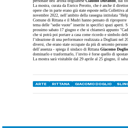
personale dell’artista doglianese
Claudio Durando
, dal ti
La mostra, curata da Enrico Perotto, che è anche il dirett
opere che in parte erano già state esposte nella Collettiva a
novembre 2022, nell’ambito della rassegna intitolata “Hel
Comune di Rittana e il Mudri hanno pensato di riproporre u
tema delle “sedie vuote” inserite in specifici spazi aperti.
prossimo sabato 17 giugno e che si chiamerà appunto “Cadr
che si potrà poi portare a casa come ricordo e simbolo dell
l’ideazione di una performance realizzata a Dogliani nel 20
diversi, che erano state occupate da più di seicento persone
dell’assenza - spiega il sindaco di Rittana
Giacomo Dogli
dominarlo e trasformarlo, l’invito è forse quello di spostar
La mostra sarà visitabile dal 29 aprile al 25 giugno, il s
ARTE
RITTANA
GIACOMO DOGLIO
SLIN