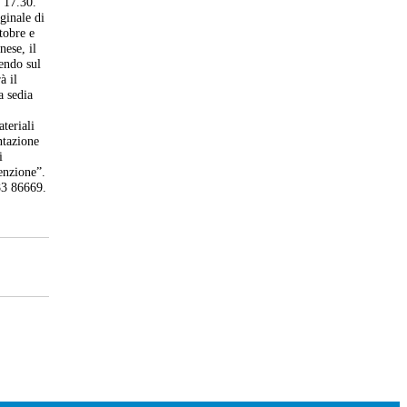
e 17.30.
ginale di
ttobre e
nese, il
endo sul
à il
a sedia
teriali
ntazione
i
tenzione”.
-83 86669.