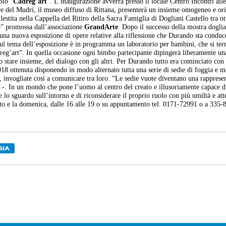
tolo “
Cadreg’art
”. L’inaugurazione avverrà presso il locale Centro Incontri all
ore del Mudri, il museo diffuso di Rittana, presenterà un insieme omogeneo e ori
llestita nella Cappella del Ritiro della Sacra Famiglia di Dogliani Castello tra o
p” promossa dall’associazione
GrandArte
. Dopo il successo della mostra doglia
na nuova esposizione di opere relative alla riflessione che Durando sta conduc
 Sul tema dell’esposizione è in programma un laboratorio per bambini, che si terr
eg’art”. In quella occasione ogni bimbo partecipante dipingerà liberamente un
o stare insieme, del dialogo con gli altri. Per Durando tutto era cominciato con
18 ottenuta disponendo in modo alternato tutta una serie di sedie di foggia e ma
, invogliate così a comunicare tra loro.
“Le sedie vuote diventano una rapprese
o
-. In un mondo che pone l’uomo al centro del creato e illusoriamente capace d
e lo sguardo sull’intorno e di riconsiderare il proprio ruolo con più umiltà e at
abato e la domenica, dalle 16 alle 19 o su appuntamento tel. 0171-72991 o a 335
GIA