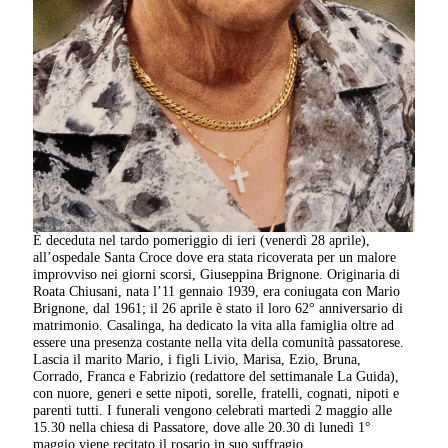
È deceduta nel tardo pomeriggio di ieri (venerdì 28 aprile),
all’ospedale Santa Croce dove era stata ricoverata per un malore
improvviso nei giorni scorsi, Giuseppina Brignone. Originaria di
Roata Chiusani, nata l’11 gennaio 1939, era coniugata con Mario
Brignone, dal 1961; il 26 aprile è stato il loro 62° anniversario di
matrimonio. Casalinga, ha dedicato la vita alla famiglia oltre ad
essere una presenza costante nella vita della comunità passatorese.
Lascia il marito Mario, i figli Livio, Marisa, Ezio, Bruna,
Corrado, Franca e Fabrizio (redattore del settimanale La Guida),
con nuore, generi e sette nipoti, sorelle, fratelli, cognati, nipoti e
parenti tutti. I funerali vengono celebrati martedì 2 maggio alle
15.30 nella chiesa di Passatore, dove alle 20.30 di lunedì 1°
maggio viene recitato il rosario in suo suffragio.