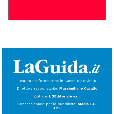
Testata d'informazione in Cuneo e provincia
Direttore responsabile:
Massimiliano Cavallo
Editrice:
LGEditoriale s.r.l.
Concessionario per la pubblicità:
Media L.G.
s.r.l.