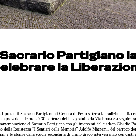
 Sacrario Partigiano l
celebrare la Liberazio
21 presso il Sacrario Partigiano di Certosa di Pesio si terrà la tradizionale fiacc
mma prevede: alle ore 20:30 partenza del bus gratuito da Via Roma e a seguire r
 commemorazione al Sacrario Partigiano con gli interventi del sindaco Claudio B
seo della Resistenza “I Sentieri della Memoria” Adolfo Mignemi, del parroco do
ni e le alunne della scuola secondaria di primo grado interverranno con canti e