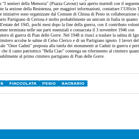
nza “I sentieri della Memoria" (Piazza Cavour) sarà aperto martedì con il seguent
te la sezione della Resistenza, per maggiori informazioni, contattare l’Ufficio 
 iniziative sono organizzate dal Comune di Chiusa di Pesio in collaborazione c
ario Partigiano di Certosa è molto probabilmente un unicum in Italia in quanto
l'estate del 1945, pochi mesi dopo la fine della guerra, con il contributo volont
 venne terminata nelle sue parti essenziali e consacrata il 3 novembre 1946 con
tero di guerra di Pian delle Gorre. Nel 1948 si riuscì a traslare la salma di Ig
imitero accolse le salme di Celso Clerico e di un Partigiano ignoto. I lavori del
riale "Onor Caduti" preposta alla tutela dei monumenti ai Caduti in guerra e pert
 che il canto patriottico “Bella Ciao” contenga un riferimento al cimitero quan
abilmente al primo cimitero partigiano di Pian delle Gorre.
OS
FIACCOLATA
PESIO
SACRARIO