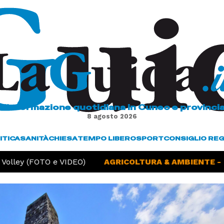
L'informazione quotidiana in Cuneo e provinci
8 agosto 2026
ITICA
SANITÀ
CHIESA
TEMPO LIBERO
SPORT
CONSIGLIO RE
olley (FOTO e VIDEO)
AGRICOLTURA & AMBIENTE -
Si