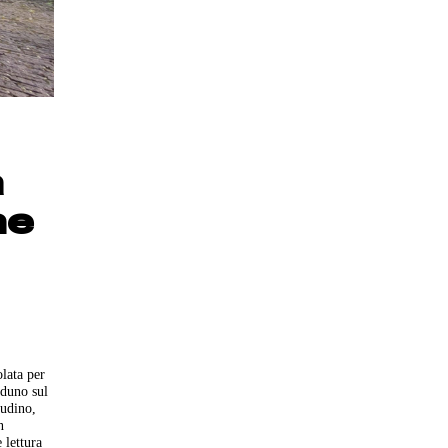
a
ne
olata per
aduno sul
audino,
n
 lettura