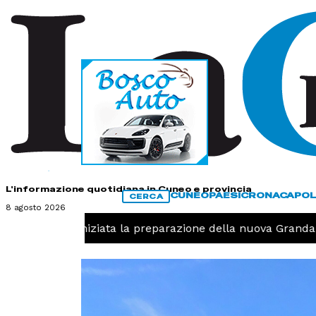
HOME
CONTATTI
L'informazione quotidiana in Cuneo e provincia
CUNEO
PAESI
CRONACA
POL
CERCA
8 agosto 2026
Pallavolo, iniziata la preparazione della nuova Granda V