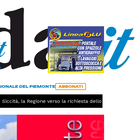
a
ACCEDI
ABBONATI
GIONALE DEL PIEMONTE
ABBONATI
ccità, la Regione verso la richiesta dello stato di calamità 