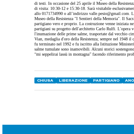
di testi. In occasione del 25 aprile il Museo della Resiste
di visita: 10:30-12 e 15:30-18. Sarà visitabile esclusivamen
allo 0171734990 o all’indirizzo valle.pesio@gmail.com. Le
Museo della Resistenza "I Sentieri della Memoria". Il Sacr
partigiano vero e proprio. La costruzione venne iniziata nel
partigiani su progetto dell'architetto Carlo Rulfi. L'opera
l'inumazione delle prime salme, trasportate dal vecchio cimi
Vian, medaglia d'oro della Resistenza; sempre nel 1948 il c
fu terminato nel 1992 e fu iscritto alla Istituzione Ministe
salme tumulate sono inamovibili. Alcuni storici sostengono
“mi seppelirai lassù in montagna” facendo riferimento prob
CHIUSA
LIBERAZIONE
PARTIGIANO
AN