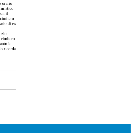
e orario
Turistico
on il
 cimitero
ario di ex
nazio
 cimitero
anto le
do ricorda