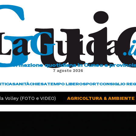
L'informazione quotidiana in Cuneo e provinci
7 agosto 2026
ITICA
SANITÀ
CHIESA
TEMPO LIBERO
SPORT
CONSIGLIO RE
Volley (FOTO e VIDEO)
AGRICOLTURA & AMBIENTE -