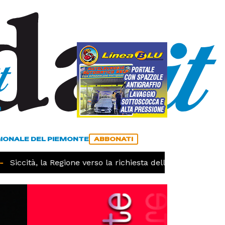
a
ACCEDI
ABBONATI
GIONALE DEL PIEMONTE
ABBONATI
Siccità, la Regione verso la richiesta dello stato di calamit