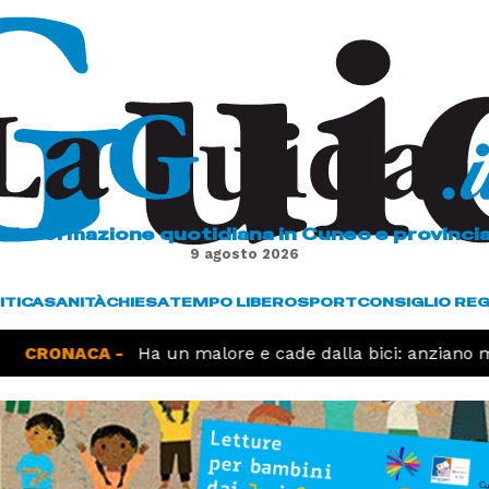
L'informazione quotidiana in Cuneo e provinci
9 agosto 2026
ITICA
SANITÀ
CHIESA
TEMPO LIBERO
SPORT
CONSIGLIO RE
CRONACA -
Ha un malore e cade dalla bici: anziano mu