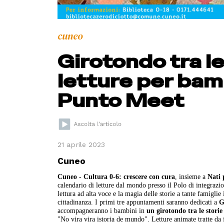
cuneo
Girotondo tra l
letture per bambi
Punto Meet
21 aprile 2023
Cuneo
Cuneo -
Cultura 0-6: crescere con cura
, insieme a
Nati 
calendario di letture dal mondo presso il Polo di integrazi
lettura ad alta voce e la magia delle storie a tante famiglie
cittadinanza. I primi tre appuntamenti saranno dedicati a
G
accompagneranno i bambini in
un girotondo tra le stori
"No vira vira istoria de mundo". Letture animate tratte da