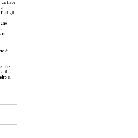
e da fiabe
na
:
Tutti gli
o uno
el
iano
te di
ealtà si
on il
adro si