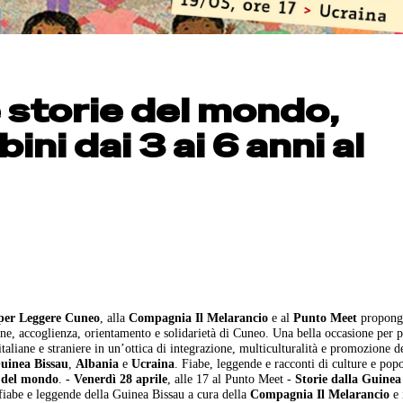
e storie del mondo,
ni dai 3 ai 6 anni al
per Leggere Cuneo
, alla
Compagnia Il Melarancio
e al
Punto Meet
propong
one, accoglienza, orientamento e solidarietà di Cuneo. Una bella occasione per p
 italiane e straniere in un’ottica di integrazione, multiculturalità e promozione d
uinea Bissau
,
Albania
e
Ucraina
. Fiabe, leggende e racconti di culture e popo
e del mondo
.
- Venerdì 28 aprile
, alle 17 al Punto Meet -
Storie dalla Guinea
 fiabe e leggende della Guinea Bissau a cura della
Compagnia Il Melarancio
e 