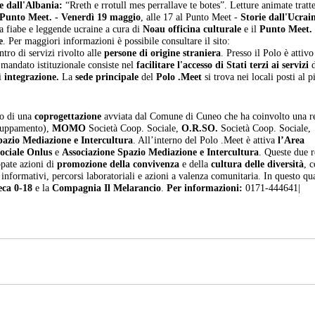
e dall'Albania:
“Rreth e rrotull mes perrallave te botes”. Letture animate tratt
Punto Meet.
- Venerdì 19 maggio
, alle 17 al Punto Meet -
Storie dall'Ucrai
da fiabe e leggende ucraine a cura di
Noau officina culturale
e il
Punto Meet.
e
. Per maggiori informazioni è possibile consultare il sito:
ntro di servizi rivolto alle
persone di origine straniera
. Presso il Polo è attiv
i mandato istituzionale consiste nel
facilitare l'accesso di Stati terzi ai servizi
d
di
integrazione.
La
sede principale
del
Polo .Meet
si trova nei locali posti al p
to di una
coprogettazione
avviata dal Comune di Cuneo che ha coinvolto una re
gruppamento),
MOMO
Società Coop. Sociale,
O.R.SO.
Società Coop. Sociale,
pazio Mediazione e Intercultura
. All’interno del Polo .Meet è attiva
l’Area
ociale Onlus
e
Associazione Spazio Mediazione e Intercultura
. Queste due r
ppate azioni di
promozione della convivenza
e della
cultura delle diversità
, c
nformativi, percorsi laboratoriali e azioni a valenza comunitaria. In questo qu
teca 0-18
e la
Compagnia Il Melarancio
.
Per informazioni:
0171-444641|