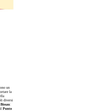
ono un
ortare la
ella
li diversi
 Bissau
:
il
Punto