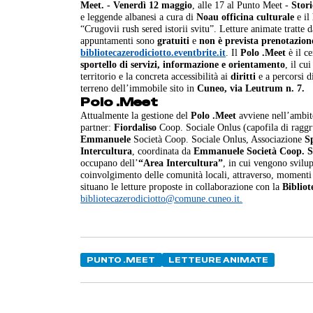
Meet.
- Venerdì 12 maggio
, alle 17 al Punto Meet -
Stori
e leggende albanesi a cura di
Noau officina culturale
e il
“Crugovii rush sered istorii svitu”. Letture animate tratte 
appuntamenti sono
gratuiti
e
non è prevista prenotazion
bibliotecazerodiciotto.eventbrite.it
. Il
Polo .Meet
è il ce
sportello di servizi, informazione e orientamento
, il cu
territorio e la concreta accessibilità ai
diritti
e a percorsi 
terreno dell’immobile sito in
Cuneo, via Leutrum n. 7.
Polo .Meet
Attualmente la gestione del
Polo .Meet
avviene nell’ambi
partner:
Fiordaliso
Coop. Sociale Onlus (capofila di rag
Emmanuele
Società Coop. Sociale Onlus, Associazione
S
Intercultura
, coordinata da
Emmanuele Società Coop. S
occupano dell’
“Area Intercultura”
, in cui vengono svilu
coinvolgimento delle comunità locali, attraverso, momenti i
situano le letture proposte in collaborazione con la
Biblio
bibliotecazerodiciotto@comune.cuneo.it.
PUNTO .MEET
LETTEURE ANIMATE