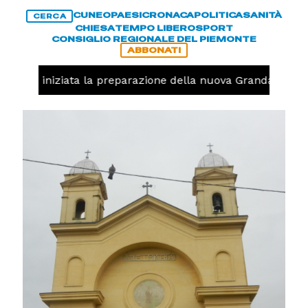
CUNEO
PAESI
CRONACA
POLITICA
SANITÀ
CERCA
CHIESA
TEMPO LIBERO
SPORT
CONSIGLIO REGIONALE DEL PIEMONTE
ABBONATI
avolo, iniziata la preparazione della nuova Granda Volley