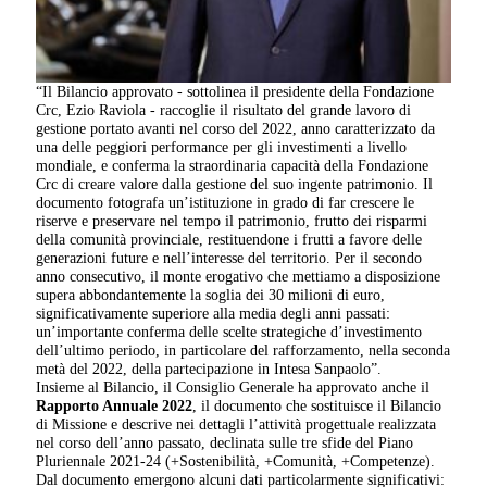
“Il Bilancio approvato - sottolinea il presidente della Fondazione
Crc, Ezio Raviola - raccoglie il risultato del grande lavoro di
gestione portato avanti nel corso del 2022, anno caratterizzato da
una delle peggiori performance per gli investimenti a livello
mondiale, e conferma la straordinaria capacità della Fondazione
Crc di creare valore dalla gestione del suo ingente patrimonio. Il
documento fotografa un’istituzione in grado di far crescere le
riserve e preservare nel tempo il patrimonio, frutto dei risparmi
della comunità provinciale, restituendone i frutti a favore delle
generazioni future e nell’interesse del territorio. Per il secondo
anno consecutivo, il monte erogativo che mettiamo a disposizione
supera abbondantemente la soglia dei 30 milioni di euro,
significativamente superiore alla media degli anni passati:
un’importante conferma delle scelte strategiche d’investimento
dell’ultimo periodo, in particolare del rafforzamento, nella seconda
metà del 2022, della partecipazione in Intesa Sanpaolo”.
Insieme al Bilancio, il Consiglio Generale ha approvato anche il
Rapporto Annuale 2022
, il documento che sostituisce il Bilancio
di Missione e descrive nei dettagli l’attività progettuale realizzata
nel corso dell’anno passato, declinata sulle tre sfide del Piano
Pluriennale 2021-24 (+Sostenibilità, +Comunità, +Competenze).
Dal documento emergono alcuni dati particolarmente significativi: