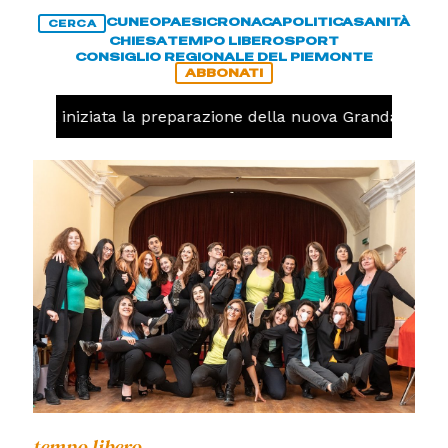
CUNEO
PAESI
CRONACA
POLITICA
SANITÀ
CERCA
CHIESA
TEMPO LIBERO
SPORT
CONSIGLIO REGIONALE DEL PIEMONTE
ABBONATI
lavolo, iniziata la preparazione della nuova Granda Volley
tempo libero