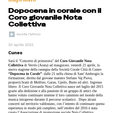
Dopocena in corale con il
Coro giovanile Nota
Collettiva
20 aprile 2023
Cuneo
Sarà il “Concerto di primavera” del
Coro Giovanile Nota
Collettiva
di Verrés (Aosta) ad inaugurare, venerdì 21 aprile, la
nuova stagione della rassegna della Società Corale Città di Cuneo
“Dopocena in Corale”
: dalle 21 nella chiesa di Sant’Ambrogio la
formazione, diretta dal giovane maestro Stefano Vaj Piova,
proporrà brani di Molfino, Garau, Gjeilo, Busto ed altri. Ingresso
libero. Il Coro Giovanile Nota Collettiva nasce nel luglio del 2015
grazie alla dedizione e alla passione di un gruppo di amici che
hanno voluto continuare insieme il loro cammino nel mondo della
musica intrapreso durante il percorso scolastico.
Dopo alcuni
concerti sul territorio valdostano, con l’intento di continuare questa
esperienza in modo più completo, nell’ottobre del 2016 è stata
creata l’Associazione di promozione sociale Nota Collettiva.