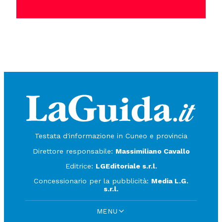
Testata d'informazione in Cuneo e provincia
Direttore responsabile:
Massimiliano Cavallo
Editrice:
LGEditoriale s.r.l.
Concessionario per la pubblicità:
Media L.G.
s.r.l.
MENU