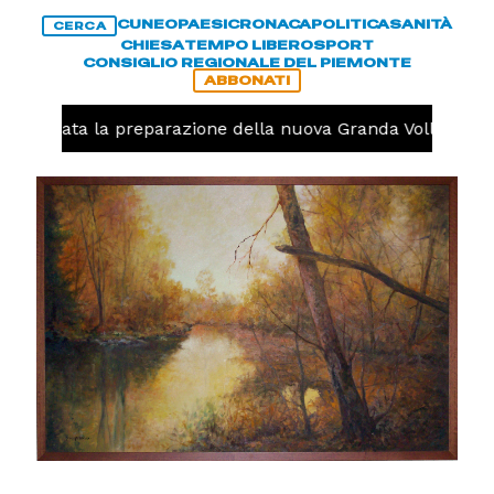
CUNEO
PAESI
CRONACA
POLITICA
SANITÀ
CERCA
CHIESA
TEMPO LIBERO
SPORT
CONSIGLIO REGIONALE DEL PIEMONTE
ABBONATI
iniziata la preparazione della nuova Granda Volley (FOTO e