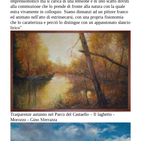
impressionistico ma si carica di una tensione e di uno scatto dovuti
alla commozione che lo prende di fronte alla natura con la quale
entra vivamente in colloquio. Siamo dinnanzi ad un pittore franco
ed animato nell'atto di estrinsecarsi, con una propria fisionomia
che lo caratterizza e perciò lo distingue con un appassionato slancio
lirico”.
Trasparenze autunno nel Parco del Castaello – Il laghetto -
Morozzo - Gino Sferrazza