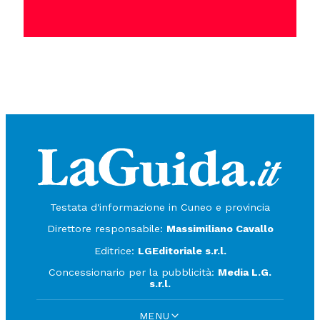
Testata d'informazione in Cuneo e provincia
Direttore responsabile:
Massimiliano Cavallo
Editrice:
LGEditoriale s.r.l.
Concessionario per la pubblicità:
Media L.G.
s.r.l.
MENU