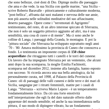
che sono bellezze, cioè doni di Dio. Dipinge molto dle paesaggio
che ama e che vede, la sua Sicilia con quelle marine, “una Sicilia –
scrive Roberto Baravalle - pittoricamente e culturalmente moderna,
"post-bellica", affranta dai suoi malanni e nervosa delle sue ansie,
non più assorta nelle solitudini meditative del suo affascinante,
deserto paesaggio. Opere come i "terremotati di Agrigento"
testimoniano, del resto, di un altro interesse spiccato di Sferrazza,
che non è solo un soggetto pittorico aggiunto ad altri, ma è una
sensibilità, una cosa di cuore e di mente”. Ma ci sono anche le
colline di Langa, i paesaggi della Granda, le montagna. E poi la
"pittura sociale" che Sferrazza ha sviluppato soprattutto negli anni
'70 - '80. Amava moltissimo la provincia di Cuneo che conosceva a
fondo. Lo testimonia un imponente corpus di
150 chine
acquerellate
che ritraggono tutti i castelli e le torri del cuneese.
Un lavoro che ha impegnato Sferrazza per un ventennio, che alcuni
anni dopo la sua scomparsa, la moglie Emilia Fachinotti,
scomparsa nel dicembre 2012, insieme alla famiglia, hanno esposto
con successo. Si ricorda ancora una sua bella antologica, da lui
personalmente curata, nel 1998, al Palazzo della Provincia di
Cuneo: oli di paesaggi delle valli cuneesi e delle terre e dei mari di
Sicilia, sanguigne per i ritratti femminili, matite per i casali di
Langa. “Sferrazza – scriveva Mario Lepore - è un temperamento
fondamentalmente lirico. Da ciò una forte emotività
nell’interpretazione che egli fa del dato naturale offerto dalle
apparenze del mondo sensibile; ed anche la sua immediatezza nella
pittura, il suo modo di dipingere vibrato, ha un fondamento