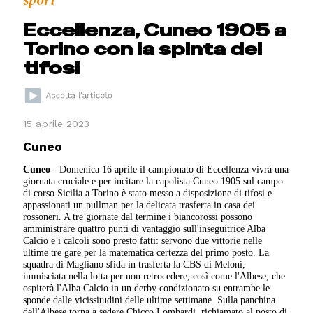
sport
Eccellenza, Cuneo 1905 a
Torino con la spinta dei
tifosi
15 aprile 2023
Cuneo
Cuneo
- Domenica 16 aprile il campionato di Eccellenza vivrà una
giornata cruciale e per incitare la capolista Cuneo 1905 sul campo
di corso Sicilia a Torino è stato messo a disposizione di tifosi e
appassionati un pullman per la delicata trasferta in casa dei
rossoneri. A tre giornate dal termine i biancorossi possono
amministrare quattro punti di vantaggio sull'inseguitrice Alba
Calcio e i calcoli sono presto fatti: servono due vittorie nelle
ultime tre gare per la matematica certezza del primo posto. La
squadra di Magliano sfida in trasferta la CBS di Meloni,
immisciata nella lotta per non retrocedere, così come l'Albese, che
ospiterà l'Alba Calcio in un derby condizionato su entrambe le
sponde dalle vicissitudini delle ultime settimane. Sulla panchina
dell'Albese torna a sedere Chicco Lombardi, richiamato al posto di