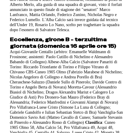
Alberto Merlo, alla guida di una squadra di giovani, visto il forfait
annunciato in questo finale di stagione dei "senatori" Marco
Lanfranco, Mattia Orlando, Federico Zunino, Nicholas Negro e
Federico Lumello. L'Alba Calcio sarà invece guidata dal tecnico
dell'Under 19, Rosario Lo Nano, scelto per traghettare la squadra
dopo l'esonero di Salvatore Telesca.
Eccellenza, girone B - terzultima
giornata (domenica 16 aprile ore 15)
Acqui-Giovanile Centallo (arbitro: Emanuelle Waldmann di
Frosinone; assistenti: Paolo Cutillo di Nichelino e Alessandro
Babando di Collegno) Albese-Alba Calcio (Salvatore Panariti di
Torino: Riccardo Trionfante di Torino e Filippo Vitrano di
Chivasso CBS-Cuneo 1905 Olmo (Fabrizio Marabese di Nichelino;
Nicolas Angeloro di Collegno e Andrea Porello di Bra)
Cheraschese-Saluzzo (Daniele Sullo di Pinerolo; Davide Contro di
Torino e Angelo Berta di Novara) Moretta-Cavour (Alessandrio
Biasiol di Nichelino; Dragos Alexandru Mariut e Calogero Lo
Giudice di Asti) Pro Dronero-San Mauro (Federico Bray di
Alessandria; Federico Manfredini e Giovanni Alampi di Novara)
Pro Villafranca-Luese Cristo (Simone La Luna di Collegno;
Gabriele Gandolfo e Iulian Sebastian Stetco di Bra) Vanchiglia-San
Domenico Savio Asti (Matteo Cavallo di Cuneo; Samuele Stevanin
di Pinerolo e Alessandro Rosso di Collegno)
Classifica
: Cuneo
1905 Olmo 58, Alba Calcio 54, Pro Villafranca 49, Acqui 48,
Vanchiglia 45, Centallo 44, Saluzzo, Luese Cristo 42, Moretta 38,