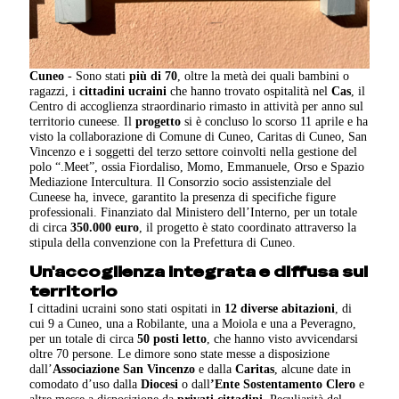
Cuneo
- Sono stati
più di 70
, oltre la metà dei quali bambini o
ragazzi, i
cittadini ucraini
che hanno trovato ospitalità nel
Cas
, il
Centro di accoglienza straordinario rimasto in attività per anno sul
territorio cuneese. Il
progetto
si è concluso lo scorso 11 aprile e ha
visto la collaborazione di Comune di Cuneo, Caritas di Cuneo, San
Vincenzo e i soggetti del terzo settore coinvolti nella gestione del
polo “.Meet”, ossia Fiordaliso, Momo, Emmanuele, Orso e Spazio
Mediazione Intercultura. Il Consorzio socio assistenziale del
Cuneese ha, invece, garantito la presenza di specifiche figure
professionali. Finanziato dal Ministero dell’Interno, per un totale
di circa
350.000 euro
, il progetto è stato coordinato attraverso la
stipula della convenzione con la Prefettura di Cuneo.
Un'accoglienza integrata e diffusa sul
territorio
I cittadini ucraini sono stati ospitati in
12 diverse abitazioni
, di
cui 9 a Cuneo, una a Robilante, una a Moiola e una a Peveragno,
per un totale di circa
50 posti letto
, che hanno visto avvicendarsi
oltre 70 persone. Le dimore sono state messe a disposizione
dall’
Associazione San Vincenzo
e dalla
Caritas
, alcune date in
comodato d’uso dalla
Diocesi
o dall
’Ente Sostentamento Clero
e