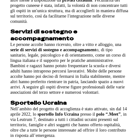
altre messe a disposizione da
privati cittadini
. Peculiarità del
progetto cuneese è stata, infatti, la volontà di non concentrare tutti
gli ospiti in un'unica struttura, ma di accoglierli in maniera diffusa
sul territorio, così da facilitarne l'integrazione nelle diverse
comunità.
Servizi di sostegno e
accompagnamento
Le persone accolte hanno ricevuto, oltre a vitto e alloggio, una
serie di servizi di sostegno e accompagnament
o, di tipo
sanitario, legale, psicologico e di orientamento, come un corso di
lingua italiana e il supporto per le pratiche amministrative.
Bambini e ragazzi hanno potuto frequentare la scuola e diversi
adulti hanno intrapreso percorsi lavorativi. Molte delle persone
accolte hanno poi deciso di fermarsi in Italia stabilmente, mentre
altri hanno preferito rientrare in patria, lasciando spazio a nuovi
arrivi. A seguire gli ospiti diverse figure professionali delle varie
associazioni del terzo settore e numerosi volontari.
Sportello Ucraina
Nell’ambito del progetto di accoglienza è stato attivato, sin dal 14
aprile 2022, lo
sportello Info Ucraina
presso il
polo “.Meet”
, in
via Leutrum 7, destinato a tutti i cittadini ucraini presenti sul
territorio, famiglie e altri soggetti che hanno offerto ospitalità,
oltre che a tutte le persone interessate ad offrire il loro contributo
in risposta all’emergenza.