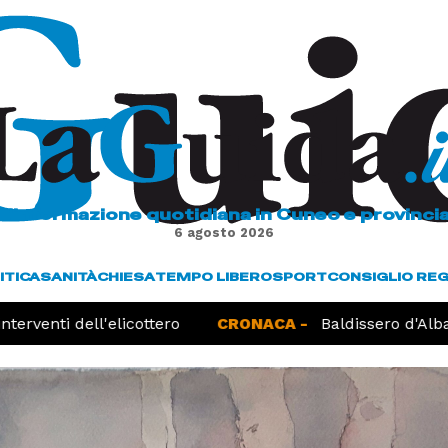
L'informazione quotidiana in Cuneo e provinci
6 agosto 2026
ITICA
SANITÀ
CHIESA
TEMPO LIBERO
SPORT
CONSIGLIO RE
erventi dell'elicottero
CRONACA -
Baldissero d'Alba,