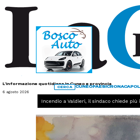
HOME
CONTATTI
L'informazione quotidiana in Cuneo e provincia
CUNEO
PAESI
CRONACA
POL
CERCA
6 agosto 2026
CRONACA -
Incendio a Valdieri, il sindaco chiede più int