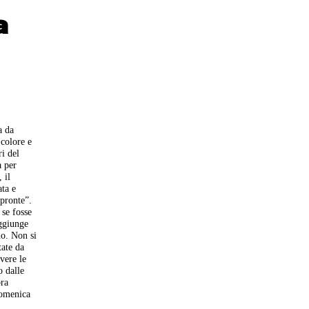
a
a da
 colore e
ri del
a per
 il
ata e
mpronte”.
 se fosse
aggiunge
no. Non si
tate da
vere le
o dalle
bra
domenica