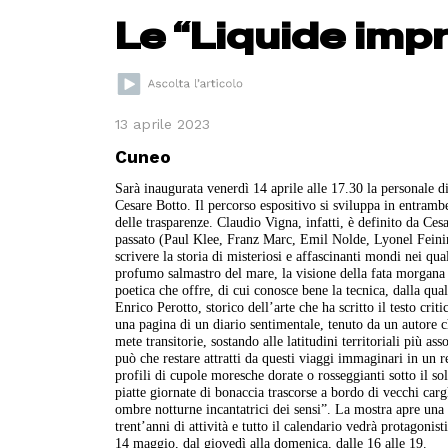
Le “Liquide imp
13 aprile 2023
Cuneo
Sarà inaugurata venerdì 14 aprile alle 17.30 la personale d
Cesare Botto. Il percorso espositivo si sviluppa in entram
delle trasparenze. Claudio Vigna, infatti, è definito da Ces
passato (Paul Klee, Franz Marc, Emil Nolde, Lyonel Feinin
scrivere la storia di misteriosi e affascinanti mondi nei qua
profumo salmastro del mare, la visione della fata morgana 
poetica che offre, di cui conosce bene la tecnica, dalla qua
Enrico Perotto, storico dell’arte che ha scritto il testo cri
una pagina di un diario sentimentale, tenuto da un autore c
mete transitorie, sostando alle latitudini territoriali più as
può che restare attratti da questi viaggi immaginari in un 
profili di cupole moresche dorate o rosseggianti sotto il so
piatte giornate di bonaccia trascorse a bordo di vecchi cargh
ombre notturne incantatrici dei sensi”. La mostra apre un
trent’anni di attività e tutto il calendario vedrà protagonisti 
14 maggio, dal giovedì alla domenica, dalle 16 alle 19.