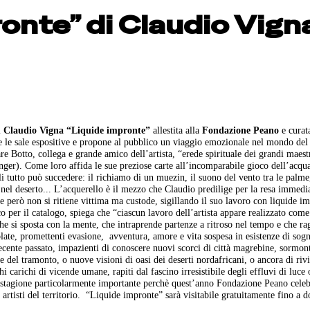
ronte” di Claudio Vign
i
Claudio Vigna “Liquide impronte”
allestita alla
Fondazione Peano
e curat
be le sale espositive e propone al pubblico un viaggio emozionale nel mondo del
are Botto, collega e grande amico dell’artista, “erede spirituale dei grandi maest
ger). Come loro affida le sue preziose carte all’incomparabile gioco dell’acqu
li tutto può succedere: il richiamo di un muezin, il suono del vento tra le palme,
nel deserto... L’acquerello è il mezzo che Claudio predilige per la resa immedi
le però non si ritiene vittima ma custode, sigillando il suo lavoro con liquide i
tico per il catalogo, spiega che “ciascun lavoro dell’artista appare realizzato come
he si sposta con la mente, che intraprende partenze a ritroso nel tempo e che r
solate, promettenti evasione,
avventura, amore e vita sospesa in esistenze di sog
recente passato, impazienti di conoscere nuovi scorci di città magrebine, sormon
le del tramonto, o nuove visioni di oasi dei deserti nordafricani, o ancora di rivi
i carichi di vicende umane, rapiti dal fascino irresistibile degli effluvi di luce 
a stagione particolarmente importante perchè quest’anno Fondazione Peano cele
artisti del territorio.
“Liquide impronte” sarà visitabile gratuitamente fino a 