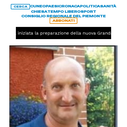
CUNEO
PAESI
CRONACA
POLITICA
SANITÀ
CERCA
CHIESA
TEMPO LIBERO
SPORT
CONSIGLIO REGIONALE DEL PIEMONTE
ABBONATI
avolo, iniziata la preparazione della nuova Granda Volley