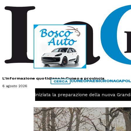
HOME
CONTATTI
L'informazione quotidiana in Cuneo e provincia
CUNEO
PAESI
CRONACA
POL
CERCA
6 agosto 2026
-
Pallavolo, iniziata la preparazione della nuova Granda 