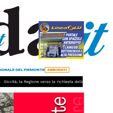
a
ACCEDI
ABBONATI
GIONALE DEL PIEMONTE
ABBONATI
iccità, la Regione verso la richiesta dello stato di calamit