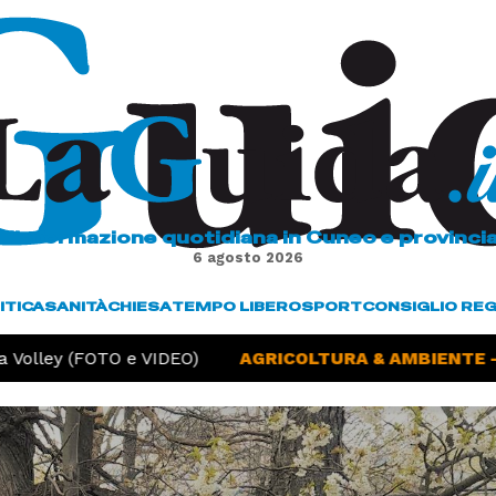
L'informazione quotidiana in Cuneo e provinci
6 agosto 2026
ITICA
SANITÀ
CHIESA
TEMPO LIBERO
SPORT
CONSIGLIO RE
Volley (FOTO e VIDEO)
AGRICOLTURA & AMBIENTE -
S