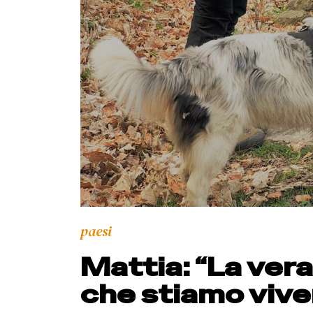
paesi
Mattia: “La vera
che stiamo viven