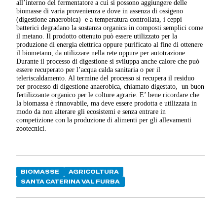
all’interno del fermentatore a cui si possono aggiungere delle
biomasse di varia provenienza e dove in assenza di ossigeno
(digestione anaerobica)
e a temperatura controllata, i ceppi
batterici degradano la sostanza organica in composti semplici come
il metano. Il prodotto ottenuto può essere utilizzato per la
produzione di energia elettrica oppure purificato al fine di ottenere
il biometano, da utilizzare nella rete oppure per autotrazione.
Durante il processo di digestione si sviluppa anche calore che può
essere recuperato per l’acqua calda sanitaria o per il
teleriscaldamento. Al termine del processo si recupera il residuo
per processo di digestione anaerobica, chiamato digestato,
un buon
fertilizzante organico per le colture agrarie. E’ bene ricordare che
la biomassa è rinnovabile, ma deve essere prodotta e utilizzata in
modo da non alterare gli ecosistemi e senza entrare in
competizione con la produzione di alimenti per gli allevamenti
zootecnici.
BIOMASSE
AGRICOLTURA
SANTA CATERINA VAL FURBA