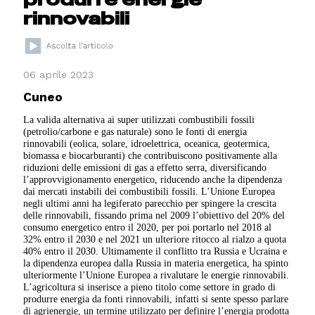
rinnovabili
06 aprile 2023
Cuneo
La valida alternativa ai super utilizzati combustibili fossili
(petrolio/carbone e gas naturale) sono le fonti di energia
rinnovabili (eolica, solare, idroelettrica, oceanica, geotermica,
biomassa e biocarburanti) che contribuiscono positivamente alla
riduzioni delle emissioni di gas a effetto serra, diversificando
l’approvvigionamento energetico, riducendo anche la dipendenza
dai mercati instabili dei combustibili fossili. L’Unione Europea
negli ultimi anni ha legiferato parecchio per spingere la crescita
delle rinnovabili, fissando prima nel 2009 l’obiettivo del 20% del
consumo energetico entro il 2020, per poi portarlo nel 2018 al
32% entro il 2030 e nel 2021 un ulteriore ritocco al rialzo a quota
40% entro il 2030. Ultimamente il conflitto tra Russia e Ucraina e
la dipendenza europea dalla Russia in materia energetica, ha spinto
ulteriormente l’Unione Europea a rivalutare le energie rinnovabili.
L’agricoltura si inserisce a pieno titolo come settore in grado di
produrre energia da fonti rinnovabili, infatti si sente spesso parlare
di agrienergie, un termine utilizzato per definire l’energia prodotta