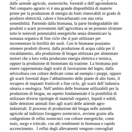
dalle aziende agricole, zootecniche, forestali e dell’agroindustria.
Nel comparto agrario vi è una grande disponibilità di materie
prime per la produzione di energia da fonti rinnovabili in grado di
produrre elettricità, calore e biocarburanti con una certa
sostenibilità. Partendo dalla biomassa, la parte biodegradabile dei
prodotti o scarti provenienti dall’agricoltura se ne possono sfruttare
tutte le notevoli potenzialità energetiche senza dimenticare la
sostanza organica di fine ciclo che si può utilizzare per
incrementare la fertilità dei suoli. Con le biomasse possiamo
ottenere prodotti diversi, dalla produzione di acqua calda per il
riscaldamento, alla produzione di biogas utilizzata per alimentare
motori che a loro volta producono energia elettrica e termica,
oppure la produzione di biometano da trazione. La biomassa può
essere rappresentata dagli scarti di lavorazione del legno, dalla
selvicoltura con colture dedicate come ad esempio i pioppi, oppure
gli scarti forestali dopo l’abbattimento delle piante di alto fusto, il
recupero di impianti frutticoli a fine ciclo, gli scarti dell’industria
olearia o enologica. Nell’ambito delle biomasse utilizzabili per la
produzione di biogas, un aspetto fondamentale è la possibilità di
utilizzare diverse tipologie di materiali organici, liquidi e solidi,
dalle deiezioni animali fino agli scarti delle aziende agro-
industriali. Il processo di produzione del biogas nelle aziende
agricole ad indirizzo foraggero zootecnico, avviene grazie alla
codigestione di reflui zootecnici con colture energetiche, come
mais, sorgo e triticale, con alti rendimenti in biomassa e rapido
accrescimento.
I reflui degli allevamenti vengono convogliati