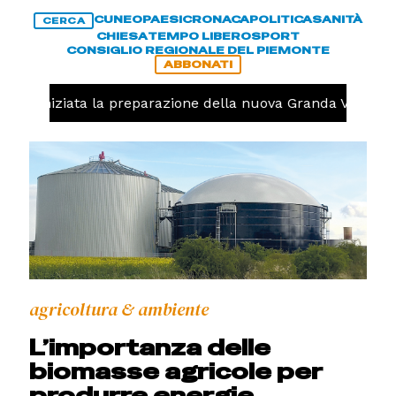
CUNEO
PAESI
CRONACA
POLITICA
SANITÀ
CERCA
CHIESA
TEMPO LIBERO
SPORT
CONSIGLIO REGIONALE DEL PIEMONTE
ABBONATI
olo, iniziata la preparazione della nuova Granda Volley (
agricoltura & ambiente
L’importanza delle
biomasse agricole per
produrre energie