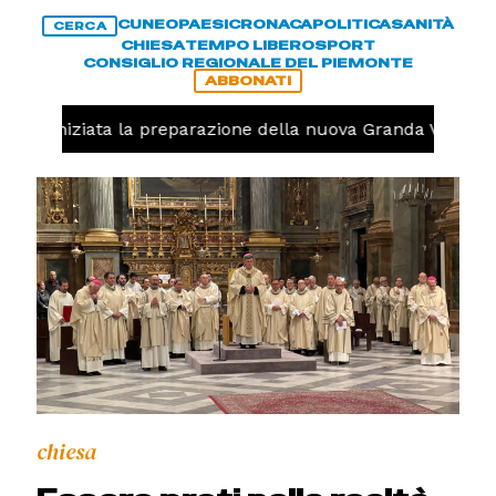
CUNEO
PAESI
CRONACA
POLITICA
SANITÀ
CERCA
CHIESA
TEMPO LIBERO
SPORT
CONSIGLIO REGIONALE DEL PIEMONTE
ABBONATI
olo, iniziata la preparazione della nuova Granda Volley (F
chiesa