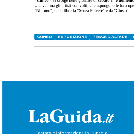
Cuneo
- Si svolge nelle giornate di
sabato 1° e domenic
Una ventina gli artisti coinvolti, che espongono le loro ope
"Ninføød", dalla libreria "Senza Polvere" e da "Giusto".
CUNEO
ESPOSIZIONE
PESCE D'ALTARE
Testata d'informazione in Cuneo e