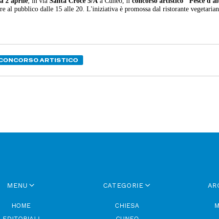
a 2 aprile
, in via
Santa Croce 5/A
a Cuneo, il
concorso artistico "Pesce d'a
re al pubblico dalle 15 alle 20. L'iniziativa è promossa dal ristorante vegetari
CONCORSO ARTISTICO
MENU
CATEGORIE
AR
HOME
CHIESA
M
EDITORIALI
CUNEO