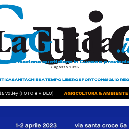
L'informazione quotidiana in Cuneo e provinci
7 agosto 2026
ITICA
SANITÀ
CHIESA
TEMPO LIBERO
SPORT
CONSIGLIO RE
olley (FOTO e VIDEO)
AGRICOLTURA & AMBIENTE -
Si