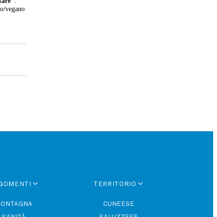
ltare"
.
ano/vegano
GOMENTI
TERRITORIO
ONTAGNA
CUNEESE
SANITÀ
SALUZZESE