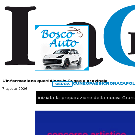
HOME
CONTATTI
L'informazione quotidiana in Cuneo e provincia
CUNEO
PAESI
CRONACA
POL
CERCA
7 agosto 2026
-
Pallavolo, iniziata la preparazione della nuova Granda V