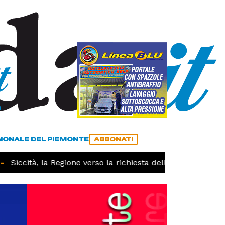
a
ACCEDI
ABBONATI
GIONALE DEL PIEMONTE
ABBONATI
ccità, la Regione verso la richiesta dello stato di calamità