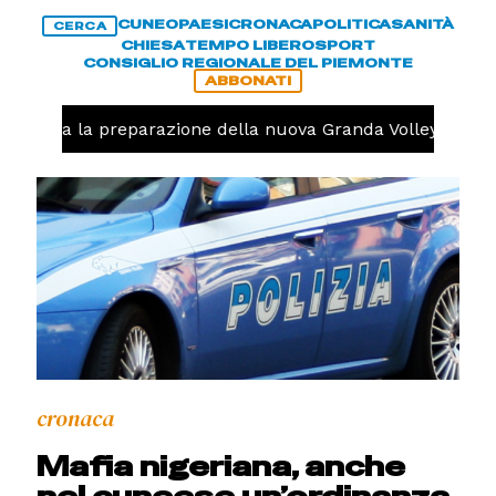
CUNEO
PAESI
CRONACA
POLITICA
SANITÀ
CERCA
CHIESA
TEMPO LIBERO
SPORT
CONSIGLIO REGIONALE DEL PIEMONTE
ABBONATI
 iniziata la preparazione della nuova Granda Volley (FOTO
cronaca
Mafia nigeriana, anche
nel cuneese un’ordinanza