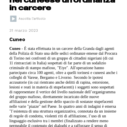
in carcere
31 marzo 2023
Cuneo
Cuneo
- È stata effettuata in un carcere della Granda dagli agenti
della Polizia di Stato una delle sedici ordinanze emesse dal Procura
di Torino nei confronti di un gruppo di cittadini nigeriani (di cui
11 rintracciati in Italia) sospettati di far parte di un sodalizio
criminale di stampo mafioso, "Eiye". All'operazione hanno
partecipato circa 100 agenti, oltre a quelli torinesi e cuneesi anche i
colleghi di Varese, Bergamo e Livorno. Secondo le ipotesi
accusatorie (in cui rientrano anche delitti di rapina, estorsione,
lesioni e reati in materia di stupefacenti) i soggetti sono sospettati
di rappresentare il vertice del livello nazionale dell’organigramma
del gruppo mafioso, direttamente incaricato delle nuove
affiliazioni e della gestione dello spaccio di sostanze stupefacenti
nelle varie "piazze" nel Paese. In quattro anni di indagini è emersa
"l’esistenza di una struttura organizzativa, connotata da un insieme
di regole di condotta, violenti riti di affiliazione, l’uso di un
linguaggio esclusivo tra i membri (finalizzato a rendere meno
permeabile il contenuto dei dialoghi e a rafforzare il senso di