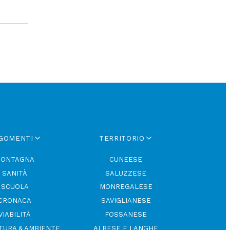
GOMENTI
TERRITORIO
ONTAGNA
CUNEESE
SANITÀ
SALUZZESE
SCUOLA
MONREGALESE
CRONACA
SAVIGLIANESE
VIABILITÀ
FOSSANESE
TURA & AMBIENTE
ALBESE E LANGHE