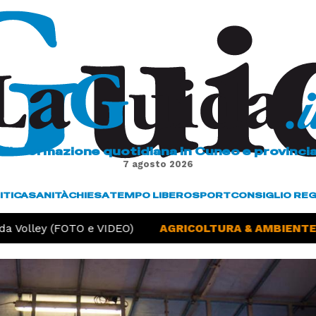
L'informazione quotidiana in Cuneo e provinci
7 agosto 2026
ITICA
SANITÀ
CHIESA
TEMPO LIBERO
SPORT
CONSIGLIO RE
 Volley (FOTO e VIDEO)
AGRICOLTURA & AMBIENTE -