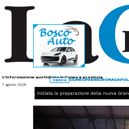
HOME
CONTATTI
L'informazione quotidiana in Cuneo e provincia
CUNEO
PAESI
CRONACA
POL
CERCA
7 agosto 2026
 -
Pallavolo, iniziata la preparazione della nuova Granda