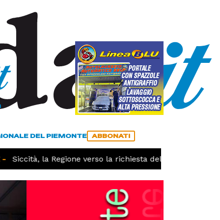
a
ACCEDI
ABBONATI
GIONALE DEL PIEMONTE
ABBONATI
Siccità, la Regione verso la richiesta dello stato di calami