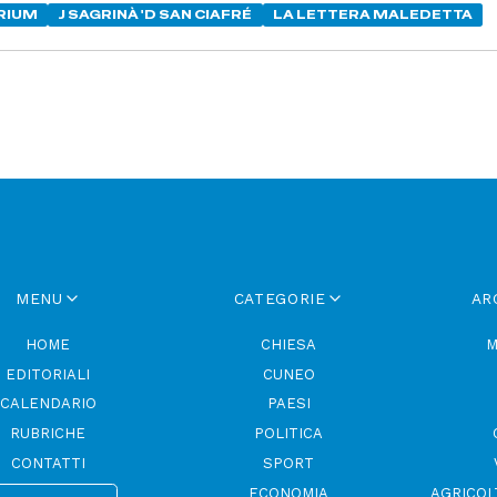
RIUM
J SAGRINÀ 'D SAN CIAFRÉ
LA LETTERA MALEDETTA
MENU
CATEGORIE
AR
HOME
CHIESA
M
EDITORIALI
CUNEO
CALENDARIO
PAESI
RUBRICHE
POLITICA
CONTATTI
SPORT
ECONOMIA
AGRICOL