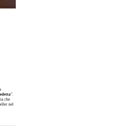
a
edetta
”.
dia che
eller nel