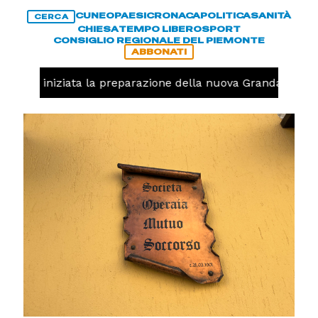
CUNEO
PAESI
CRONACA
POLITICA
SANITÀ
CERCA
CHIESA
TEMPO LIBERO
SPORT
CONSIGLIO REGIONALE DEL PIEMONTE
ABBONATI
lavolo, iniziata la preparazione della nuova Granda Volley