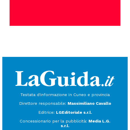
Testata d'informazione in Cuneo e provincia
Direttore responsabile:
Massimiliano Cavallo
Editrice:
LGEditoriale s.r.l.
Concessionario per la pubblicità:
Media L.G.
s.r.l.