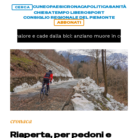
CUNEO
PAESI
CRONACA
POLITICA
SANITÀ
CERCA
CHIESA
TEMPO LIBERO
SPORT
CONSIGLIO REGIONALE DEL PIEMONTE
ABBONATI
 un malore e cade dalla bici: anziano muore in corso Ni
cronaca
Riaperta, per pedoni e