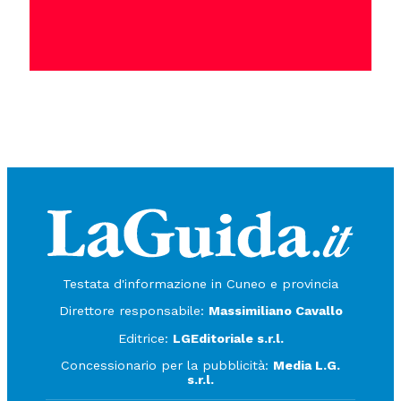
Testata d'informazione in Cuneo e provincia
Direttore responsabile:
Massimiliano Cavallo
Editrice:
LGEditoriale s.r.l.
Concessionario per la pubblicità:
Media L.G.
s.r.l.