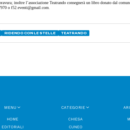
ro bravura; inoltre l’associazione Teatrando consegnerà un libro donato dal comun
7970 o f52.eventi@gmail.com.
RIDENDO CON LE STELLE
TEATRANDO
MENU
CATEGORIE
AR
HOME
CHIESA
M
EDITORIALI
CUNEO