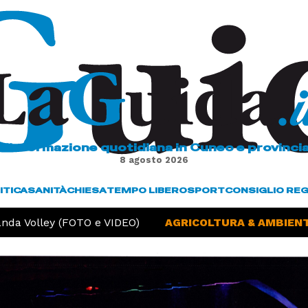
L'informazione quotidiana in Cuneo e provinci
8 agosto 2026
ITICA
SANITÀ
CHIESA
TEMPO LIBERO
SPORT
CONSIGLIO RE
da Volley (FOTO e VIDEO)
AGRICOLTURA & AMBIENTE 