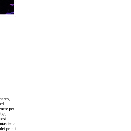
 marzo,
 ed
enere per
tiga,
sosi
ntastica e
 dei premi