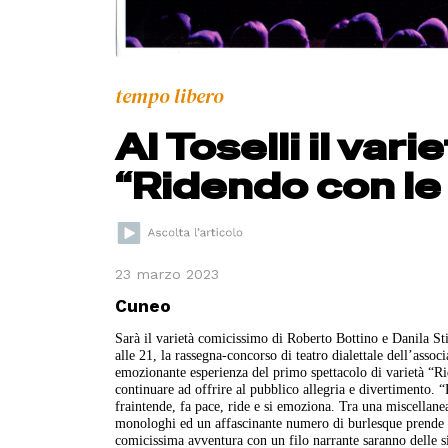
tempo libero
Al Toselli il va
“Ridendo con le 
23 marzo 2023
Cuneo
Sarà il varietà comicissimo di Roberto Bottino e Danila St
alle 21, la rassegna-concorso di teatro dialettale dell’assoc
emozionante esperienza del primo spettacolo di varietà “R
continuare ad offrire al pubblico allegria e divertimento. “R
fraintende, fa pace, ride e si emoziona. Tra una miscellanea 
monologhi ed un affascinante numero di burlesque prende vit
comicissima avventura con un filo narrante saranno delle s