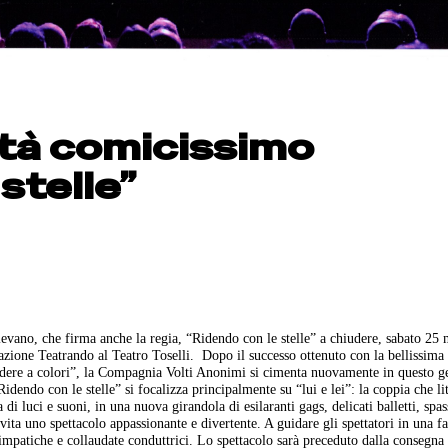
rietà comicissimo
stelle”
ievano, che firma anche la regia, “Ridendo con le stelle” a chiudere, sabato 25
iazione Teatrando al Teatro Toselli.
Dopo il successo ottenuto con la bellissima
idere a colori”, la Compagnia Volti Anonimi si cimenta nuovamente in questo g
idendo con le stelle” si focalizza principalmente su “lui e lei”: la coppia che li
di luci e suoni, in una nuova girandola di esilaranti gags, delicati balletti, spas
a uno spettacolo appassionante e divertente. A guidare gli spettatori in una fa
impatiche e collaudate conduttrici. Lo spettacolo sarà preceduto dalla consegna