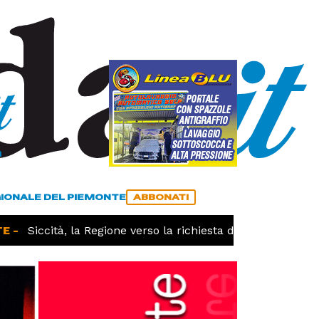
a
ACCEDI
ABBONATI
GIONALE DEL PIEMONTE
ABBONATI
-
Siccità, la Regione verso la richiesta dello stato di cala