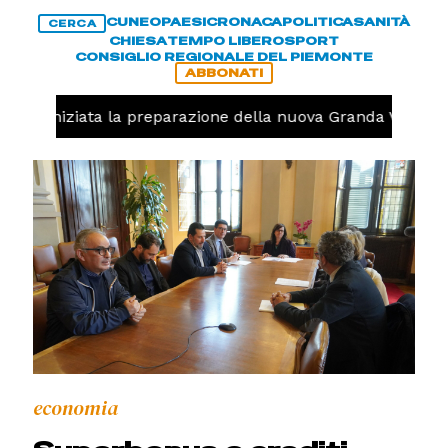
CUNEO
PAESI
CRONACA
POLITICA
SANITÀ
CERCA
CHIESA
TEMPO LIBERO
SPORT
CONSIGLIO REGIONALE DEL PIEMONTE
ABBONATI
volo, iniziata la preparazione della nuova Granda Volley (
economia