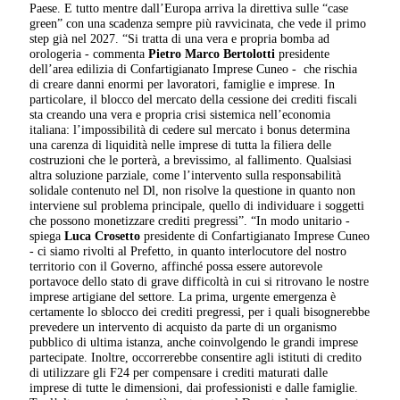
Paese. E tutto mentre dall’Europa arriva la direttiva sulle “case
green” con una scadenza sempre più ravvicinata, che vede il primo
step già nel 2027. “Si tratta di una vera e propria bomba ad
orologeria - commenta
Pietro Marco Bertolotti
presidente
dell’area edilizia di Confartigianato Imprese Cuneo - che rischia
di creare danni enormi per lavoratori, famiglie e imprese. In
particolare, il blocco del mercato della cessione dei crediti fiscali
sta creando una vera e propria crisi sistemica nell’economia
italiana: l’impossibilità di cedere sul mercato i bonus determina
una carenza di liquidità nelle imprese di tutta la filiera delle
costruzioni che le porterà, a brevissimo, al fallimento. Qualsiasi
altra soluzione parziale, come l’intervento sulla responsabilità
solidale contenuto nel Dl, non risolve la questione in quanto non
interviene sul problema principale, quello di individuare i soggetti
che possono monetizzare crediti pregressi”. “In modo unitario -
spiega
Luca Crosetto
presidente di Confartigianato Imprese Cuneo
- ci siamo rivolti al Prefetto, in quanto interlocutore del nostro
territorio con il Governo, affinché possa essere autorevole
portavoce dello stato di grave difficoltà in cui si ritrovano le nostre
imprese artigiane del settore. La prima, urgente emergenza è
certamente lo sblocco dei crediti pregressi, per i quali bisognerebbe
prevedere un intervento di acquisto da parte di un organismo
pubblico di ultima istanza, anche coinvolgendo le grandi imprese
partecipate. Inoltre, occorrerebbe consentire agli istituti di credito
di utilizzare gli F24 per compensare i crediti maturati dalle
imprese di tutte le dimensioni, dai professionisti e dalle famiglie.