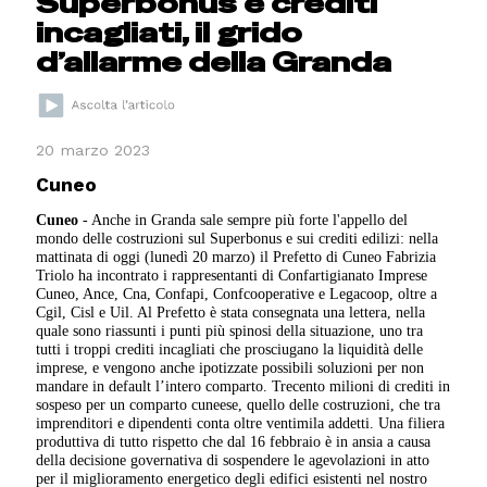
Superbonus e crediti
incagliati, il grido
d’allarme della Granda
20 marzo 2023
Cuneo
Cuneo
- Anche in Granda sale sempre più forte l'appello del
mondo delle costruzioni sul Superbonus e sui crediti edilizi: nella
mattinata di oggi (lunedì 20 marzo) il Prefetto di Cuneo Fabrizia
Triolo ha incontrato i rappresentanti di Confartigianato Imprese
Cuneo, Ance, Cna, Confapi, Confcooperative e Legacoop, oltre a
Cgil, Cisl e Uil. Al Prefetto è stata consegnata una lettera, nella
quale sono riassunti i punti più spinosi della situazione, uno tra
tutti i troppi crediti incagliati che prosciugano la liquidità delle
imprese, e vengono anche ipotizzate possibili soluzioni per non
mandare in default l’intero comparto. Trecento milioni di crediti in
sospeso per un comparto cuneese, quello delle costruzioni, che tra
imprenditori e dipendenti conta oltre ventimila addetti. Una filiera
produttiva di tutto rispetto che dal 16 febbraio è in ansia a causa
della decisione governativa di sospendere le agevolazioni in atto
per il miglioramento energetico degli edifici esistenti nel nostro