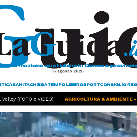
L'informazione quotidiana in Cuneo e provinci
6 agosto 2026
ITICA
SANITÀ
CHIESA
TEMPO LIBERO
SPORT
CONSIGLIO RE
olley (FOTO e VIDEO)
AGRICOLTURA & AMBIENTE -
Si