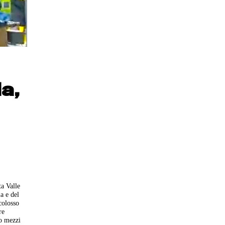
a,
ta Valle
a e del
colosso
re
to mezzi