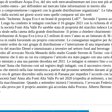
scopo di screditare Acqua Eva, del sito web
mercatoalimentare.net (ora non più at
credito estera - per diffondere sul mercato false informazioni in merito alla
e a comprometterne i rapporti con la grande distribuzione organizzata”.
Le fals
 dalla società nei giorni scorsi sono quelle comparse sul sito web
itolo “Inchiesta: Acqua Eva è un brand di proprietà Lidl?”. Secondo l’ipotesi ac
 Longo ha condotto le indagini concluse il 16 giugno 2021 con la richiesta di r
e la società Fonti Alta Valle Po sarebbe stata di proprietà del marchio tedesco Li
 sleale nella catena della grande distribuzione. Il primo a chiedere chiarimenti
ribuzione di Acqua Eva (circa 4,5 milioni di euro l’anno su un fatturato di 36 
tava in realtà favorendo un proprio concorrente. Le conseguenze negative per A
issimi ordini da vari gruppi di distribuzione e l’interruzione di una importante t
io del marchio Diesel e intenzionato a investire nel settore food and beverage.
ivolto all’avvocato Nicola Menardo dello studio Grande Stevens di Torino: con i
emerso che il sito su cui era comparso l’articolo era stato pagato con una carta d
intestato a una sua parente deceduta nel 2011. Le indagini si estesero fino a c
ant’Anna che finirono così sul registro degli indagati; con il successivo rinvio
o che entrerà nella fase istruttoria a partire dal prossimo settembre davanti al g
 era di gettare discredito sulla società di Paesana per impedire l’accordo con l
 società Sant’Anna alla Fonti Alta Valle Po nel 2020 (rispedita al mittente), a in
lla macchinazione. Quando a settembre inizierà l’istruttoria, l’avvocato Federi
 alla prova per il proprio assistito già accordata dalla Procura. Alberto Berton
.