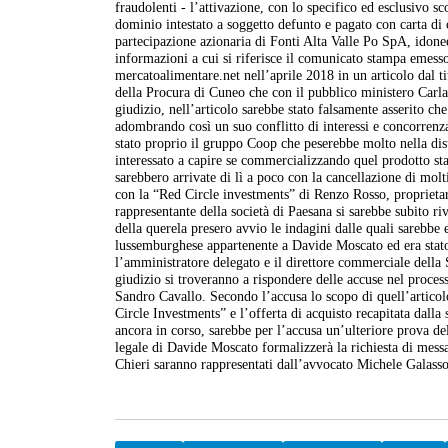
fraudolenti - l’attivazione, con lo specifico ed esclusivo 
dominio intestato a soggetto defunto e pagato con carta di 
partecipazione azionaria di Fonti Alta Valle Po SpA, idone
informazioni a cui si riferisce il comunicato stampa emesso
mercatoalimentare.net
nell’aprile 2018 in un articolo dal t
della Procura di Cuneo che con il pubblico ministero Carla
giudizio, nell’articolo sarebbe stato falsamente asserito ch
adombrando così un suo conflitto di interessi e concorrenza
stato proprio il gruppo Coop che peserebbe molto nella dist
interessato a capire se commercializzando quel prodotto s
sarebbero arrivate di lì a poco con la cancellazione di molt
con la “Red Circle investments” di Renzo Rosso, proprietar
rappresentante della società di Paesana si sarebbe subito r
della querela presero avvio le indagini dalle quali sarebbe 
lussemburghese appartenente a Davide Moscato ed era stato 
l’amministratore delegato e il direttore commerciale della S
giudizio si troveranno a rispondere delle accuse nel process
Sandro Cavallo. Secondo l’accusa lo scopo di quell’articolo
Circle Investments” e l’offerta di acquisto recapitata dalla
ancora in corso, sarebbe per l’accusa un’ulteriore prova de
legale di Davide Moscato formalizzerà la richiesta di messa
Chieri saranno rappresentati dall’avvocato Michele Galasso