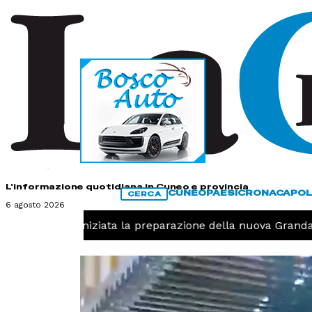
HOME
CONTATTI
L'informazione quotidiana in Cuneo e provincia
CUNEO
PAESI
CRONACA
POL
CERCA
6 agosto 2026
Pallavolo, iniziata la preparazione della nuova Granda V