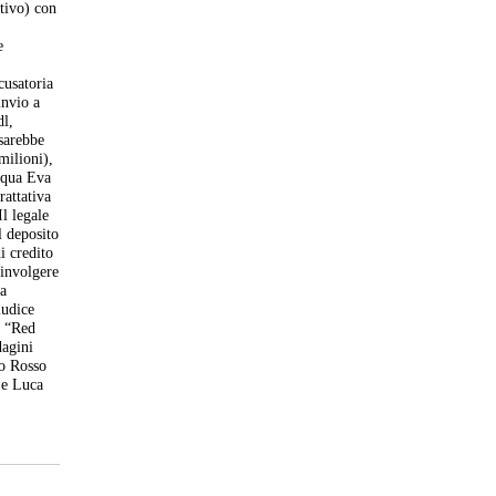
tivo)
con
e
cusatoria
invio a
dl,
 sarebbe
milioni),
cqua Eva
rattativa
Il legale
l deposito
i credito
oinvolgere
 a
iudice
a “Red
dagini
co Rosso
e e Luca