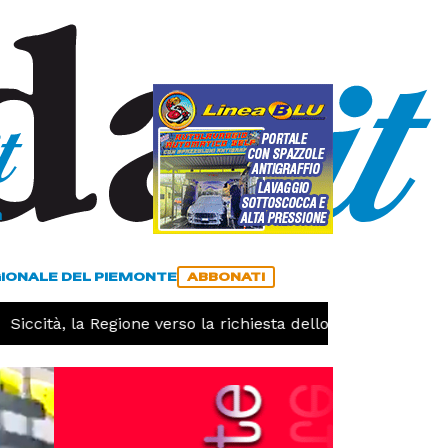
a
ACCEDI
ABBONATI
GIONALE DEL PIEMONTE
ABBONATI
ccità, la Regione verso la richiesta dello stato di calamità 