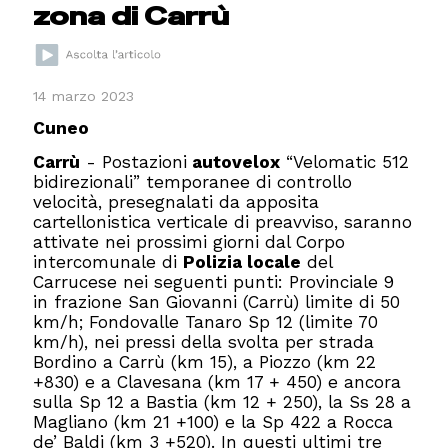
zona di Carrù
14 marzo 2023
Cuneo
Carrù
- Postazioni
autovelox
“Velomatic 512
bidirezionali” temporanee di controllo
velocità, presegnalati da apposita
cartellonistica verticale di preavviso, saranno
attivate nei prossimi giorni dal Corpo
intercomunale di
Polizia locale
del
Carrucese nei seguenti punti: Provinciale 9
in frazione San Giovanni (Carrù) limite di 50
km/h; Fondovalle Tanaro Sp 12 (limite 70
km/h), nei pressi della svolta per strada
Bordino a Carrù (km 15), a Piozzo (km 22
+830) e a Clavesana (km 17 + 450) e ancora
sulla Sp 12 a Bastia (km 12 + 250), la Ss 28 a
Magliano (km 21 +100) e la Sp 422 a Rocca
de’ Baldi (km 3 +520). In questi ultimi tre