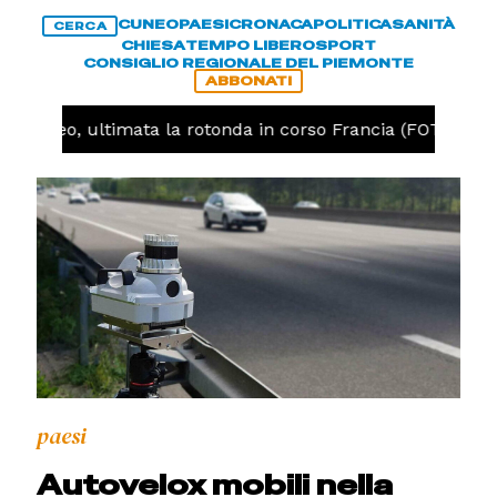
CUNEO
PAESI
CRONACA
POLITICA
SANITÀ
CERCA
CHIESA
TEMPO LIBERO
SPORT
CONSIGLIO REGIONALE DEL PIEMONTE
ABBONATI
Cuneo, ultimata la rotonda in corso Francia (FOTO)
paesi
Autovelox mobili nella