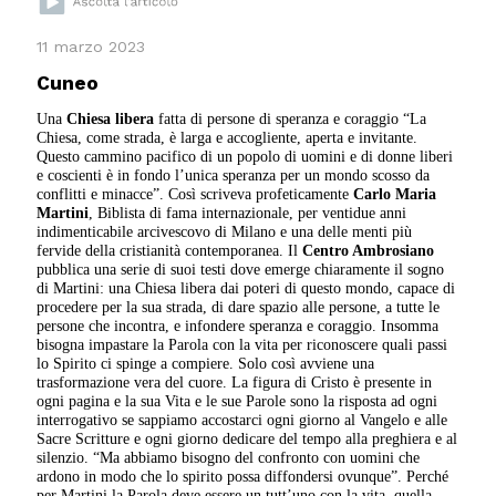
11 marzo 2023
Cuneo
Una
Chiesa libera
fatta di persone di speranza e coraggio “La
Chiesa, come strada, è larga e accogliente, aperta e invitante.
Questo cammino pacifico di un popolo di uomini e di donne liberi
e coscienti è in fondo l’unica speranza per un mondo scosso da
conflitti e minacce”. Così scriveva profeticamente
Carlo Maria
Martini
, Biblista di fama internazionale, per ventidue anni
indimenticabile arcivescovo di Milano e una delle menti più
fervide della cristianità contemporanea. Il
Centro Ambrosiano
pubblica una serie di suoi testi dove emerge chiaramente il sogno
di Martini: una Chiesa libera dai poteri di questo mondo, capace di
procedere per la sua strada, di dare spazio alle persone, a tutte le
persone che incontra, e infondere speranza e coraggio. Insomma
bisogna impastare la Parola con la vita per riconoscere quali passi
lo Spirito ci spinge a compiere. Solo così avviene una
trasformazione vera del cuore. La figura di Cristo è presente in
ogni pagina e la sua Vita e le sue Parole sono la risposta ad ogni
interrogativo se sappiamo accostarci ogni giorno al Vangelo e alle
Sacre Scritture e ogni giorno dedicare del tempo alla preghiera e al
silenzio. “Ma abbiamo bisogno del confronto con uomini che
ardono in modo che lo spirito possa diffondersi ovunque”. Perché
per Martini la Parola deve essere un tutt’uno con la vita, quella