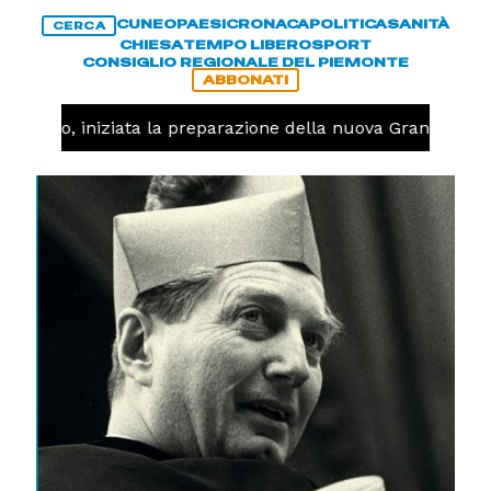
CUNEO
PAESI
CRONACA
POLITICA
SANITÀ
CERCA
CHIESA
TEMPO LIBERO
SPORT
CONSIGLIO REGIONALE DEL PIEMONTE
ABBONATI
llavolo, iniziata la preparazione della nuova Granda Voll