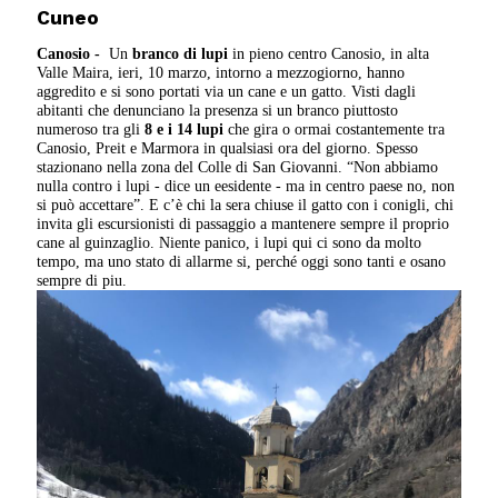
Cuneo
Canosio -
Un
branco di lupi
in pieno centro Canosio, in alta
Valle Maira, ieri, 10 marzo, intorno a mezzogiorno, hanno
aggredito e si sono portati via un cane e un gatto. Visti dagli
abitanti che denunciano la presenza si un branco piuttosto
numeroso tra gli
8 e i 14 lupi
che gira o ormai costantemente tra
Canosio, Preit e Marmora in qualsiasi ora del giorno. Spesso
stazionano nella zona del Colle di San Giovanni. “Non abbiamo
nulla contro i lupi - dice un eesidente - ma in centro paese no, non
si può accettare”. E c’è chi la sera chiuse il gatto con i conigli, chi
invita gli escursionisti di passaggio a mantenere sempre il proprio
cane al guinzaglio. Niente panico, i lupi qui ci sono da molto
tempo, ma uno stato di allarme si, perché oggi sono tanti e osano
sempre di piu.