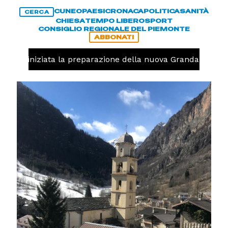
CUNEO
PAESI
CRONACA
POLITICA
SANITÀ
CERCA
CHIESA
TEMPO LIBERO
SPORT
CONSIGLIO REGIONALE DEL PIEMONTE
ABBONATI
volo, iniziata la preparazione della nuova Granda Volley 