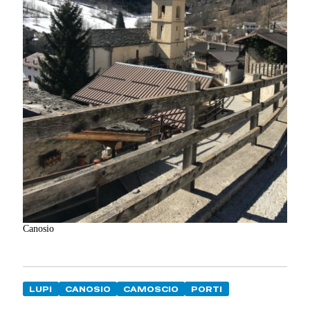
Canosio
LUPI
CANOSIO
CAMOSCIO
PORTI