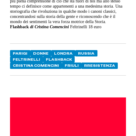
più piena comprensione di ciò che sta fuori di noi ma allo stesso
tempo ci definisce come appartenenti a una medesima storia. Una
storiografia che rivoluziona in qualche modo i canoni classici,
concentrandosi sulla storia della gente e riconoscendo che è il
mondo dei sentimenti la vera forza motrice della Storia.
Flashback
di Cristina Comencini
Feltrinelli 18 euro
PARIGI
DONNE
LONDRA
RUSSIA
FELTRINELLI
FLASHBACK
CRISTINA COMENCINI
FRIULI
RRESISTENZA