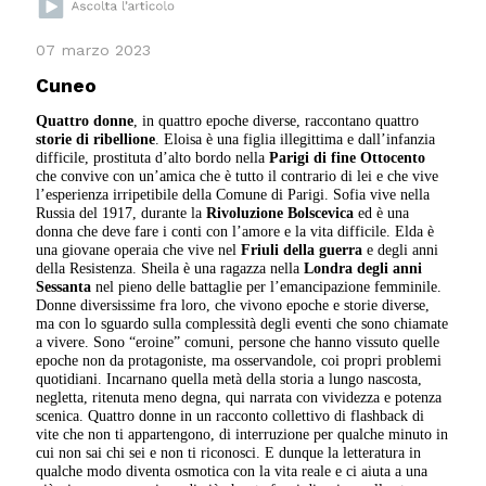
07 marzo 2023
Cuneo
Quattro donne
, in quattro epoche diverse, raccontano quattro
storie di ribellione
. Eloisa è una figlia illegittima e dall’infanzia
difficile, prostituta d’alto bordo nella
Parigi di fine Ottocento
che convive con un’amica che è tutto il contrario di lei e che vive
l’esperienza irripetibile della Comune di Parigi. Sofia vive nella
Russia del 1917, durante la
Rivoluzione Bolscevica
ed è una
donna che deve fare i conti con l’amore e la vita difficile. Elda è
una giovane operaia che vive nel
Friuli della guerra
e degli anni
della Resistenza. Sheila è una ragazza nella
Londra degli anni
Sessanta
nel pieno delle battaglie per l’emancipazione femminile.
Donne diversissime fra loro, che vivono epoche e storie diverse,
ma con lo sguardo sulla complessità degli eventi che sono chiamate
a vivere. Sono “eroine” comuni, persone che hanno vissuto quelle
epoche non da protagoniste, ma osservandole, coi propri problemi
quotidiani. Incarnano quella metà della storia a lungo nascosta,
negletta, ritenuta meno degna, qui narrata con vividezza e potenza
scenica. Quattro donne in un racconto collettivo di flashback di
vite che non ti appartengono, di interruzione per qualche minuto in
cui non sai chi sei e non ti riconosci. E dunque la letteratura in
qualche modo diventa osmotica con la vita reale e ci aiuta a una