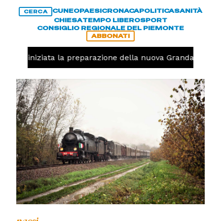
CUNEO
PAESI
CRONACA
POLITICA
SANITÀ
CERCA
CHIESA
TEMPO LIBERO
SPORT
CONSIGLIO REGIONALE DEL PIEMONTE
ABBONATI
avolo, iniziata la preparazione della nuova Granda Volley