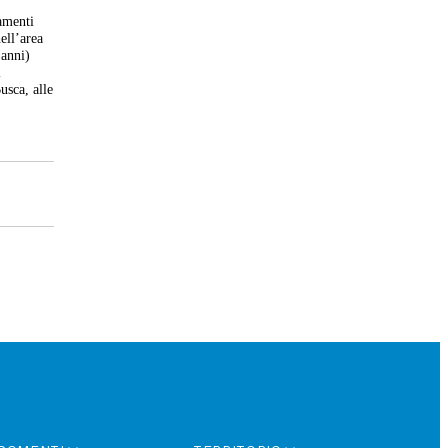
amenti
ell’area
 anni)
l
usca, alle