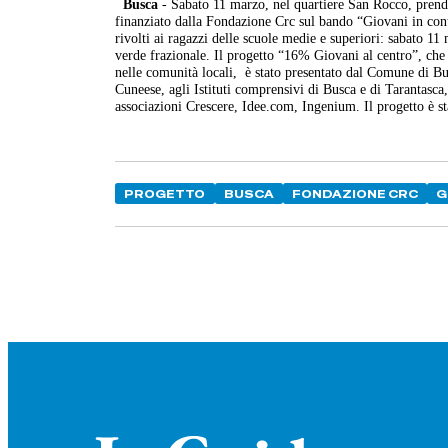
Busca
- Sabato 11 marzo, nel quartiere San Rocco, prende
finanziato dalla Fondazione Crc sul bando “Giovani in cont
rivolti ai ragazzi delle scuole medie e superiori: sabato 11
verde frazionale. Il progetto “16% Giovani al centro”, che
nelle comunità locali, è stato presentato dal Comune di Bu
Cuneese, agli Istituti comprensivi di Busca e di Tarantasca,
associazioni Crescere, Idee.com, Ingenium. Il progetto è
PROGETTO
BUSCA
FONDAZIONE CRC
G