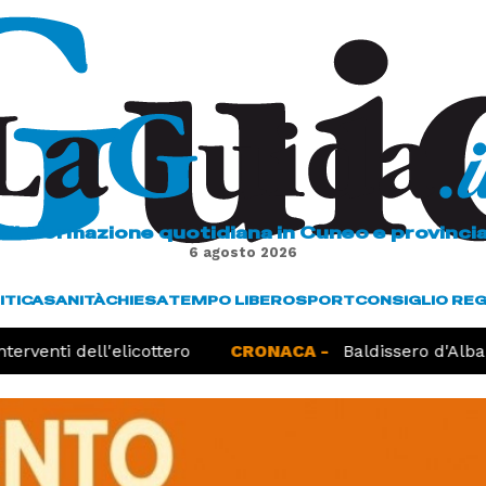
L'informazione quotidiana in Cuneo e provinci
6 agosto 2026
ITICA
SANITÀ
CHIESA
TEMPO LIBERO
SPORT
CONSIGLIO RE
erventi dell'elicottero
CRONACA -
Baldissero d'Alba, 