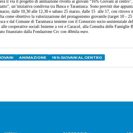
rà il via il progetto di animazione rivolto ai giovani “16% Giovani al centro”,
atto”, un’iniziativa condivisa tra Busca e Tarantasca. Sono previsti due appunt
 marzo, dalle 10,30 alle 12,30 e sabato 25 marzo, dalle 15 alle 17, con ritrovo n
 ha come obiettivo la valorizzazione del protagonismo giovanile (target 10 - 25
sca e dal Comune di Tarantasca insieme con il Consorzio socio-assistenziale de
 alle cooperative sociali Insieme a voi e Caracol, alla Consulta delle Famiglie B
 stato finanziato dalla Fondazione Crc con 40mila euro.
IOVANI
ANIMAZIONE
16% GIOVANI AL CENTRO