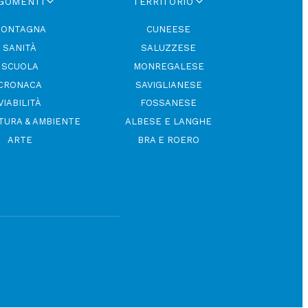
GOMENTI
TERRITORIO
ONTAGNA
CUNEESE
SANITÀ
SALUZZESE
SCUOLA
MONREGALESE
CRONACA
SAVIGLIANESE
VIABILITÀ
FOSSANESE
TURA & AMBIENTE
ALBESE E LANGHE
ARTE
BRA E ROERO