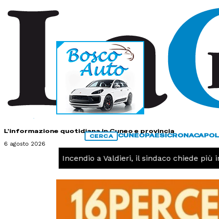
HOME
CONTATTI
L'informazione quotidiana in Cuneo e provincia
CUNEO
PAESI
CRONACA
POL
CERCA
6 agosto 2026
CRONACA -
Incendio a Valdieri, il sindaco chiede più int