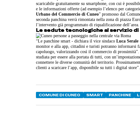
scaricabile gratuitamente su smartphone, con cui è possibile 
e le informazioni offerte (ad esempio l’elenco per categori
Urbano del Commercio di Cuneo
” promosso dal Comune 
seconda panchina verrà rimontata nella zona di piazza Euro
l’intervento già programmato di riqualificazione dell’area.
Le sedute tecnologiche al servizio di 
“Le panchine smart - dichiara il vice sindaco
Luca Serale
monitor e alla app, cittadini e turisti potranno informarsi 
capoluogo, valorizzando così il commercio di prossimità”
studiata per essere alla portata di tutti, con un’impostazion
connettere le diverse comunità del territorio. Prossimament
clienti a scaricare l’app, disponibile su tutti i digital store
COMUNE DI CUNEO
SMART
PANCHINE
L