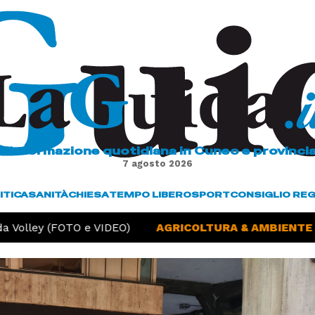
L'informazione quotidiana in Cuneo e provinci
7 agosto 2026
ITICA
SANITÀ
CHIESA
TEMPO LIBERO
SPORT
CONSIGLIO RE
Volley (FOTO e VIDEO)
AGRICOLTURA & AMBIENTE -