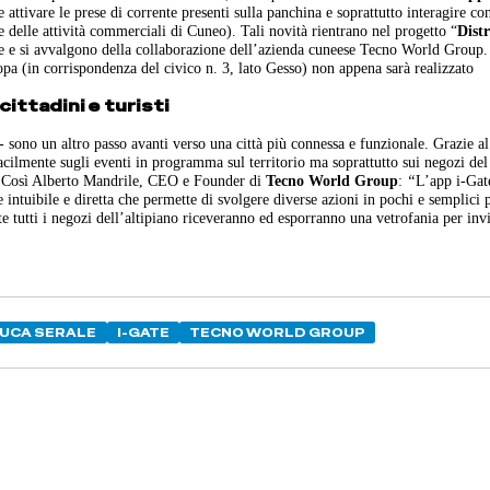
attivare le prese di corrente presenti sulla panchina e soprattutto interagire con
e delle attività commerciali di Cuneo). Tali novità rientrano nel progetto “
Distr
e si avvalgono della collaborazione dell’azienda cuneese Tecno World Group.
pa (in corrispondenza del civico n. 3, lato Gesso) non appena sarà realizzato
cittadini e turisti
- sono un altro passo avanti verso una città più connessa e funzionale. Grazie a
facilmente sugli eventi in programma sul territorio ma soprattutto sui negozi del
. Così Alberto Mandrile, CEO e Founder di
Tecno World Group
:
“
L’app i-Gate
e intuibile e diretta che permette di svolgere diverse azioni in pochi e semplici 
e tutti i negozi dell’altipiano riceveranno ed esporranno una vetrofania per invi
”.
UCA SERALE
I-GATE
TECNO WORLD GROUP