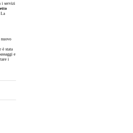
 i servizi
etto
 La
l nuovo
 è stata
passaggi e
tare i