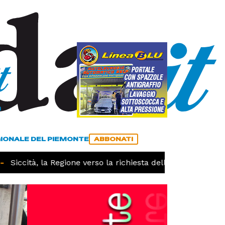
a
ACCEDI
ABBONATI
GIONALE DEL PIEMONTE
ABBONATI
Siccità, la Regione verso la richiesta dello stato di calamit