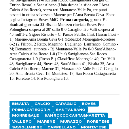
per Saviglianese (1-0 sul San Rocco Castagnaretta con gol di
Enrico Rosso) e Sant'Albano (Unia decide la sfida con l'Area
Calcio Alba Roero), senza reti Montatese-Valle Po, tre punti
pesanti in ottica salvezza a Marene per l'Ama Brenta Ceva. Foto:
pagina Instagram Boves MdG.
Prima categoria, girone F -
risultati giornata 22
Bisalta-Murazzo rinviata Boves-Pro
Polonghera sospesa al 20' sullo 0-0 Caraglio-Tre Valli sospesa al
45' sull'1-2 (rigore Ristorto - C; Passos Petillo, Fink Hassan Fiori -
T) Marene-Ama Brenta Ceva 0-1 (Robaldo) Monregale-Roretese
8-2 (2 Filippi, 2 Ratto, Magnino, Lugliengo, Lanfranco, Comino -
M; Donatacci, autorete - R) Montatese-Valle Po 0-0 Sant'Albano-
Area Calcio Alba Roero 1-0 (Unia) Saviglianese-San Rocco
Castagnaretta 1-0 (Rosso E.)
Classifica
: Monregale 49, Tre Valli
48, Saviglianese 44, Boves 43, Sant'Albano 41, Bisalta 35, Area
Calcio Alba Roero, Marene 31, Murazzo 30, Valle Po 27, Caraglio
20, Ama Brenta Ceva 18, Montatese 17, San Rocco Castagnaretta
15, Roretese 14, Pro Polonghera 13.
BISALTA
CALCIO
CARAGLIO
BOVES
PRIMA CATEGORIA
SANT'ALBANO
MONREGALE
SAN ROCCO CASTAGNARETTA
VALLE PO
MARENE
MURAZZO
RORETESE
SAVIGLIANESE
CAPPELLANO
MONTATESE