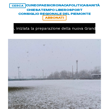
CUNEO
PAESI
CRONACA
POLITICA
SANITÀ
CERCA
CHIESA
TEMPO LIBERO
SPORT
CONSIGLIO REGIONALE DEL PIEMONTE
ABBONATI
lavolo, iniziata la preparazione della nuova Granda Volle