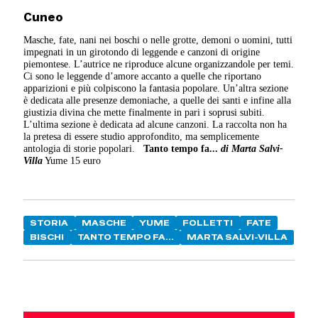
Cuneo
Masche, fate, nani nei boschi o nelle grotte, demoni o uomini, tutti
impegnati in un girotondo di leggende e canzoni di origine
piemontese. L’autrice ne riproduce alcune organizzandole per temi.
Ci sono le leggende d’amore accanto a quelle che riportano
apparizioni e più colpiscono la fantasia popolare. Un’altra sezione
è dedicata alle presenze demoniache, a quelle dei santi e infine alla
giustizia divina che mette finalmente in pari i soprusi subiti.
L’ultima sezione è dedicata ad alcune canzoni. La raccolta non ha
la pretesa di essere studio approfondito, ma semplicemente
antologia di storie popolari.
Tanto tempo fa...
di Marta Salvi-
Villa
Yume 15 euro
STORIA
MASCHE
YUME
FOLLETTI
FATE
BISCHI
TANTO TEMPO FA...
MARTA SALVI-VILLA