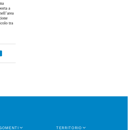
ina
porta a
nell’area
zione
icolo tra
GOMENTI
TERRITORIO