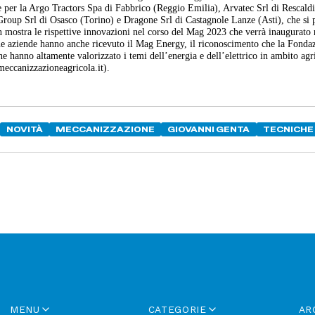
 per la Argo Tractors Spa di Fabbrico (Reggio Emilia), Arvatec Srl di Rescald
Group Srl di Osasco (Torino) e Dragone Srl di Castagnole Lanze (Asti), che si 
 mostra le rispettive innovazioni nel corso del Mag 2023 che verrà inaugurato 
que aziende hanno anche ricevuto il Mag Energy, il riconoscimento che la Fonda
e hanno altamente valorizzato i temi dell’energia e dell’elettrico in ambito agr
eccanizzazioneagricola.it).
NOVITÀ
MECCANIZZAZIONE
GIOVANNI GENTA
TECNICHE
MENU
CATEGORIE
AR