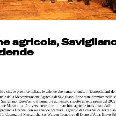
 agricola, Saviglian
ziende
tre cinque province italiane le aziende che hanno ottenuto i riconoscimenti del
ale della Meccanizzazione Agricola di Savigliano. Sono state premiate nella se
di Savigliano. Quest’anno il numero è aumentato rispetto ai sette premi del 2022
inque Menzioni a 12 diversi costruttori di macchine agricole individuate dalla
provincia Granda, con sei aziende premiate: Agricold di Bolla Srl di Torre San
offa Costruzioni Meccaniche Sas Wgreen Tecnology di Diano d’Alba, Bravo Srl