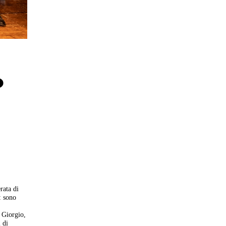
o
rata di
: sono
 Giorgio,
 di