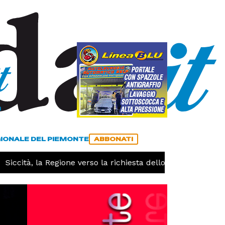
a
ACCEDI
ABBONATI
GIONALE DEL PIEMONTE
ABBONATI
iccità, la Regione verso la richiesta dello stato di calamità