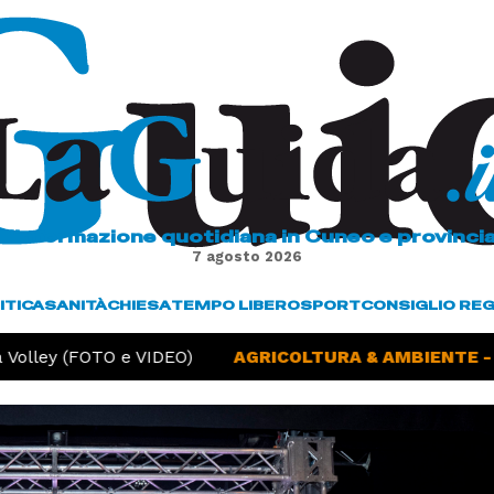
L'informazione quotidiana in Cuneo e provinci
7 agosto 2026
ITICA
SANITÀ
CHIESA
TEMPO LIBERO
SPORT
CONSIGLIO RE
olley (FOTO e VIDEO)
AGRICOLTURA & AMBIENTE -
S