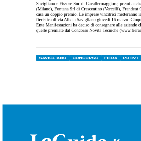
Savigliano e Fissore Snc di Cavallermaggiore; premi anche
(Milano), Fontana Srl di Crescentino (Vercelli), Frandent 
casa un doppio premio. Le imprese vincitrici metteranno in
fieristica di via Alba a Savigliano giovedì 16 marzo. Cin
Ente Manifestazioni ha deciso di consegnare alle aziende ch
quelle premiate dal Concorso Novità Tecniche (www.fieram
SAVIGLIANO
CONCORSO
FIERA
PREMI