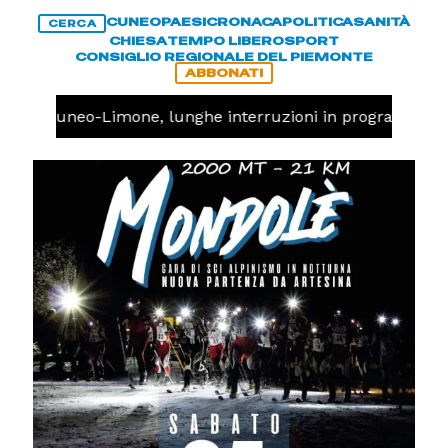
CUNEO
PAESI
CRONACA
POLITICA
SANITÀ
CERCA
CHIESA
TEMPO LIBERO
SPORT
CONSIGLIO REGIONALE DEL PIEMONTE
ABBONATI
ovia Cuneo-Limone, lunghe interruzioni in programma