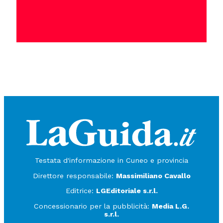
Testata d'informazione in Cuneo e provincia
Direttore responsabile:
Massimiliano Cavallo
Editrice:
LGEditoriale s.r.l.
Concessionario per la pubblicità:
Media L.G.
s.r.l.