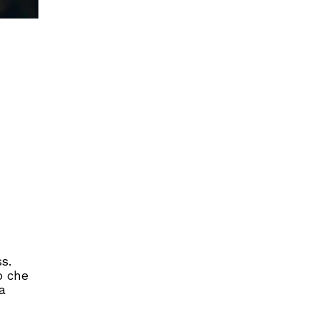
s.
o che
a