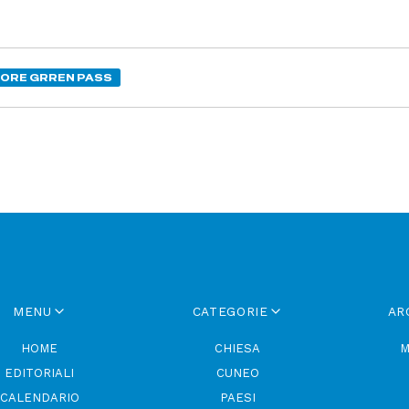
ORE GRREN PASS
MENU
CATEGORIE
AR
HOME
CHIESA
M
EDITORIALI
CUNEO
CALENDARIO
PAESI