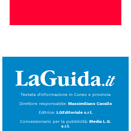
Testata d'informazione in Cuneo e provincia
Direttore responsabile:
Massimiliano Cavallo
Editrice:
LGEditoriale s.r.l.
Concessionario per la pubblicità:
Media L.G.
s.r.l.