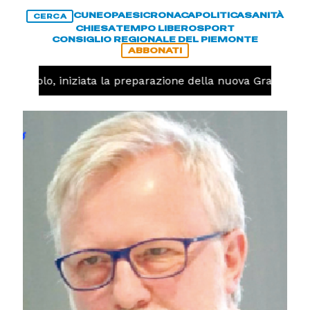
CUNEO
PAESI
CRONACA
POLITICA
SANITÀ
CERCA
CHIESA
TEMPO LIBERO
SPORT
CONSIGLIO REGIONALE DEL PIEMONTE
ABBONATI
allavolo, iniziata la preparazione della nuova Granda Vol