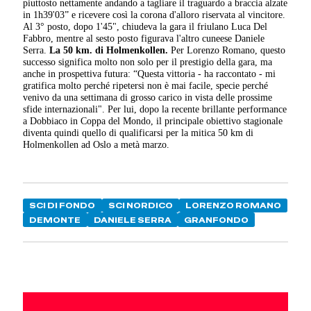
piuttosto nettamente andando a tagliare il traguardo a braccia alzate
in 1h39'03” e ricevere così la corona d'alloro riservata al vincitore.
Al 3° posto, dopo 1'45", chiudeva la gara il friulano Luca Del
Fabbro, mentre al sesto posto figurava l'altro cuneese Daniele
Serra.
La 50 km. di Holmenkollen.
Per Lorenzo Romano, questo
successo significa molto non solo per il prestigio della gara, ma
anche in prospettiva futura: “Questa vittoria - ha raccontato - mi
gratifica molto perché ripetersi non è mai facile, specie perché
venivo da una settimana di grosso carico in vista delle prossime
sfide internazionali". Per lui, dopo la recente brillante performance
a Dobbiaco in Coppa del Mondo, il principale obiettivo stagionale
diventa quindi quello di qualificarsi per la mitica 50 km di
Holmenkollen ad Oslo a metà marzo.
SCI DI FONDO
SCI NORDICO
LORENZO ROMANO
DEMONTE
DANIELE SERRA
GRANFONDO