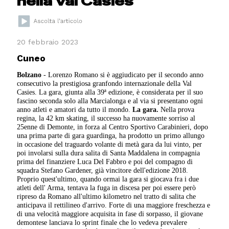
nella Val Casies
20 febbraio 2023
Cuneo
Bolzano
- Lorenzo Romano si è aggiudicato per il secondo anno
consecutivo la prestigiosa granfondo internazionale della Val
Casies. La gara, giunta alla 39ª edizione, è considerata per il suo
fascino seconda solo alla Marcialonga e al via si presentano ogni
anno atleti e amatori da tutto il mondo.
La gara.
Nella prova
regina, la 42 km skating, il successo ha nuovamente sorriso al
25enne di Demonte, in forza al Centro Sportivo Carabinieri, dopo
una prima parte di gara guardinga, ha prodotto un primo allungo
in occasione del traguardo volante di metà gara da lui vinto, per
poi involarsi sulla dura salita di Santa Maddalena in compagnia
prima del finanziere Luca Del Fabbro e poi del compagno di
squadra Stefano Gardener, già vincitore dell'edizione 2018.
Proprio quest'ultimo, quando ormai la gara si giocava fra i due
atleti dell' Arma, tentava la fuga in discesa per poi essere però
ripreso da Romano all'ultimo kilometro nel tratto di salita che
anticipava il rettilineo d'arrivo. Forte di una maggiore freschezza e
di una velocità maggiore acquisita in fase di sorpasso, il giovane
demontese lanciava lo sprint finale che lo vedeva prevalere