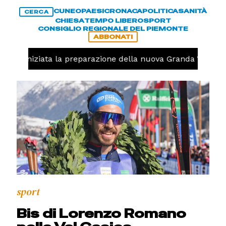
CUNEO
PAESI
CRONACA
POLITICA
SANITÀ
CERCA
CHIESA
TEMPO LIBERO
SPORT
CONSIGLIO REGIONALE DEL PIEMONTE
ABBONATI
volo, iniziata la preparazione della nuova Granda Volley 
sport
Bis di Lorenzo Romano