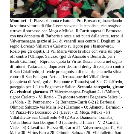
Mondovì
- Il Piazza rimonta e batte la Pro Brossasco, inanellando
la settima vittoria di fila: Levet spaventa la capolista, che reagisce
e trova il sorpasso con Muça e Mfuka. Il Carrù supera il Bernezzo
con una doppietta di Barberis e resta a sei punti dalla vetta, terzo il
Valvermenagna grazie al 2-1 di venerdì sera contro il Dogliani (a
segno Lorenzo Vallauri e Carletto su rigore per i biancoverdi,
Rozio per gli ospiti). Il Val Maira vince la sfida con vista sui play-
off contro l'Olimpic Saluzzo (gol di Ahanotu e Bernardi, per i
locali Cischino). Riprende quota la Virtus Busca ancora nel segno
di Inturri: l'attaccante, dopo aver deciso il derby di recupero contro
il San Chiaffredo, si rende protagonista di una tripletta nella sfida
contro il San Benigno. Netta affermazione del Villafalletto
(doppietta di Arrò, gol di Biamonte e Tomatis) sul San Chiaffredo,
pareggio per 1-1 tra Bagnasco e Salice.
Seconda categoria, girone
G - risultati giornata 17
Valvermenagna-Dogliani 2-1 (Vallauri,
rigore Carletto - V; Rozio - D) giocata venerdì Bagnasco-Salice 1-
1 (Viola - B; Pompeiano - S) Bernezzo-Carrù 0-2 (2 Barberis)
Olimpic Saluzzo-Val Maira 1-2 (Cischino - O; Ahanotu, Bernardi -
V) Piazza-Pro Brossasco 2-1 (Levet - B; Muça, Mfuka - P)
Villafalletto-San Chiaffredo 4-0 (2 Arrò, Biamonte, Tomatis)
Virtus Busca-San Benigno 4-3 (autorete, 3 Inturri - V; 2 Garelli,
Viale - S)
Classifica
: Piazza 40, Carrù 34, Valvermenagna 31, Val
Maira 30, Virtus Busca 28, Olimpic Saluzzo 26, Villafalletto, San