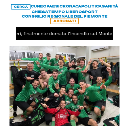
CUNEO
PAESI
CRONACA
POLITICA
SANITÀ
CERCA
CHIESA
TEMPO LIBERO
SPORT
CONSIGLIO REGIONALE DEL PIEMONTE
ABBONATI
Valdieri, finalmente domato l'incendio sul Monte Piastra