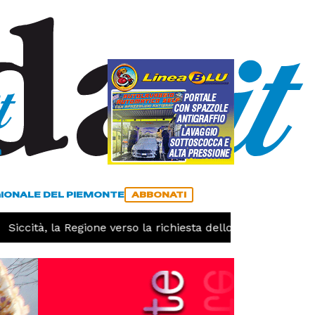
a
ACCEDI
ABBONATI
GIONALE DEL PIEMONTE
ABBONATI
iccità, la Regione verso la richiesta dello stato di calamità