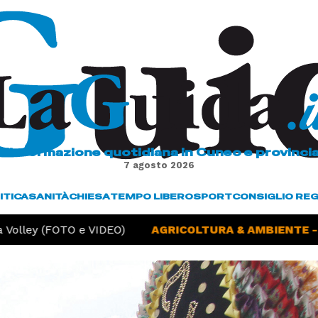
L'informazione quotidiana in Cuneo e provinci
7 agosto 2026
ITICA
SANITÀ
CHIESA
TEMPO LIBERO
SPORT
CONSIGLIO RE
olley (FOTO e VIDEO)
AGRICOLTURA & AMBIENTE -
S