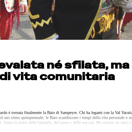
evalata né sfilata, ma
di vita comunitaria
ardo è tornata finalmente la Baio di Sampeyre.
Chi ha legami con la Val Varait
ol suo ritmo quinquennale, le Baio scandiscono i tempi della vita personale e so
), fanno la storia delle famiglie, del paese e delle sue ruà. Ho vissuto un anno 
biettore di coscienza e ho avuto modo di vivere da vicino, quasi dal di dentro,