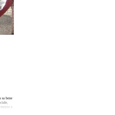
a sa bene
ciale,
e mezzo a