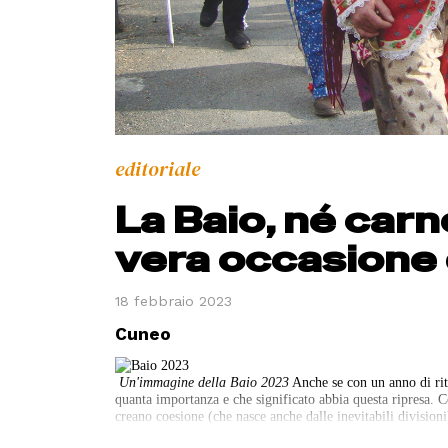
editoriale
La Baio, né carn
vera occasione 
18 febbraio 2023
Cuneo
Un'immagine della Baio 2023
Anche se con un anno di rit
quanta importanza e che significato abbia questa ripresa. C
creano coesione (che nasce anche dalle inevitabili divisioni
Frassino, nel periodo ormai remoto del servizio civile da o