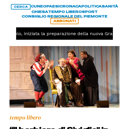
CUNEO
PAESI
CRONACA
POLITICA
SANITÀ
CERCA
CHIESA
TEMPO LIBERO
SPORT
CONSIGLIO REGIONALE DEL PIEMONTE
ABBONATI
Pallavolo, iniziata la preparazione della nuova Granda Vol
tempo libero