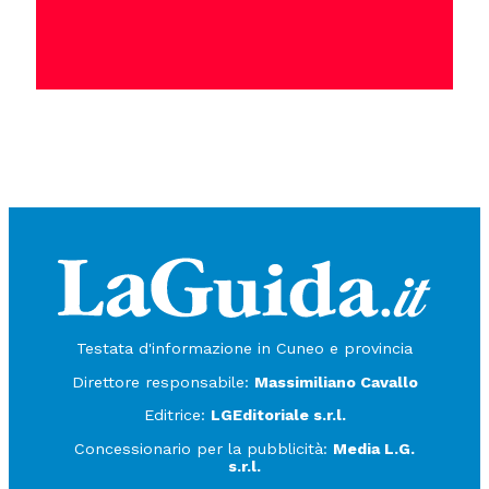
Testata d'informazione in Cuneo e provincia
Direttore responsabile:
Massimiliano Cavallo
Editrice:
LGEditoriale s.r.l.
Concessionario per la pubblicità:
Media L.G.
s.r.l.