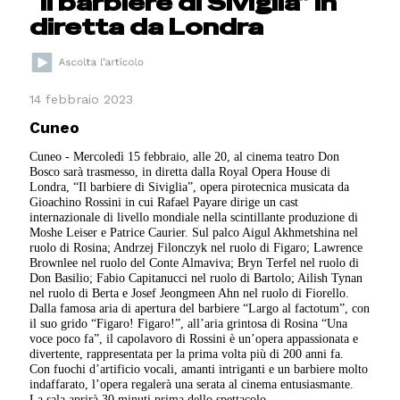
“Il barbiere di Siviglia” in
diretta da Londra
14 febbraio 2023
Cuneo
Cuneo - Mercoledì 15 febbraio, alle 20, al cinema teatro Don
Bosco sarà trasmesso, in diretta dalla Royal Opera House di
Londra, “Il barbiere di Siviglia”, opera pirotecnica musicata da
Gioachino Rossini in cui Rafael Payare dirige un cast
internazionale di livello mondiale nella scintillante produzione di
Moshe Leiser e Patrice Caurier. Sul palco Aigul Akhmetshina nel
ruolo di Rosina; Andrzej Filonczyk nel ruolo di Figaro; Lawrence
Brownlee nel ruolo del Conte Almaviva; Bryn Terfel nel ruolo di
Don Basilio; Fabio Capitanucci nel ruolo di Bartolo; Ailish Tynan
nel ruolo di Berta e Josef Jeongmeen Ahn nel ruolo di Fiorello.
Dalla famosa aria di apertura del barbiere “Largo al factotum”, con
il suo grido “Figaro! Figaro!”, all’aria grintosa di Rosina “Una
voce poco fa”, il capolavoro di Rossini è un’opera appassionata e
divertente, rappresentata per la prima volta più di 200 anni fa.
Con fuochi d’artificio vocali, amanti intriganti e un barbiere molto
indaffarato, l’opera regalerà una serata al cinema entusiasmante.
La sala aprirà 30 minuti prima dello spettacolo.