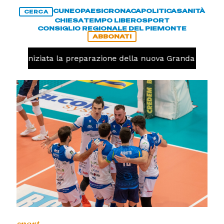
CUNEO
PAESI
CRONACA
POLITICA
SANITÀ
CERCA
CHIESA
TEMPO LIBERO
SPORT
CONSIGLIO REGIONALE DEL PIEMONTE
ABBONATI
avolo, iniziata la preparazione della nuova Granda Volley 