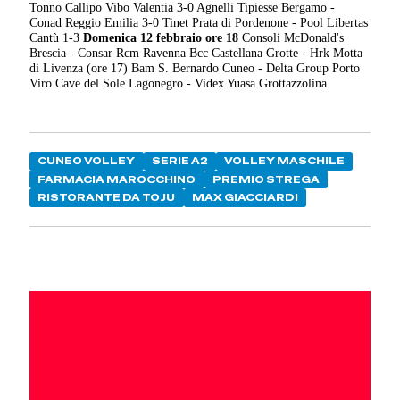
Tonno Callipo Vibo Valentia 3-0 Agnelli Tipiesse Bergamo -
Conad Reggio Emilia 3-0 Tinet Prata di Pordenone - Pool Libertas
Cantù 1-3
Domenica 12 febbraio ore 18
Consoli McDonald's
Brescia - Consar Rcm Ravenna Bcc Castellana Grotte - Hrk Motta
di Livenza (ore 17) Bam S. Bernardo Cuneo - Delta Group Porto
Viro Cave del Sole Lagonegro - Videx Yuasa Grottazzolina
CUNEO VOLLEY
SERIE A2
VOLLEY MASCHILE
FARMACIA MAROCCHINO
PREMIO STREGA
RISTORANTE DA TOJU
MAX GIACCIARDI