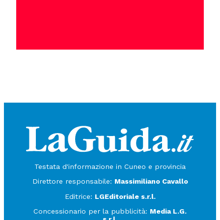
Testata d'informazione in Cuneo e provincia
Direttore responsabile:
Massimiliano Cavallo
Editrice:
LGEditoriale s.r.l.
Concessionario per la pubblicità:
Media L.G.
s.r.l.