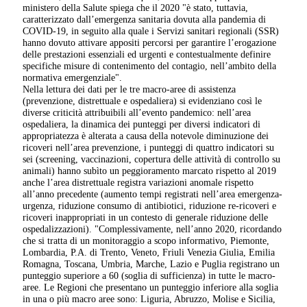
ministero della Salute spiega che il 2020 "è stato, tuttavia,
caratterizzato dall’emergenza sanitaria dovuta alla pandemia di
COVID-19, in seguito alla quale i Servizi sanitari regionali (SSR)
hanno dovuto attivare appositi percorsi per garantire l’erogazione
delle prestazioni essenziali ed urgenti e contestualmente definire
specifiche misure di contenimento del contagio, nell’ambito della
normativa emergenziale".
Nella lettura dei dati per le tre macro-aree di assistenza
(prevenzione, distrettuale e ospedaliera) si evidenziano così le
diverse criticità attribuibili all’evento pandemico: nell’area
ospedaliera, la dinamica dei punteggi per diversi indicatori di
appropriatezza è alterata a causa della notevole diminuzione dei
ricoveri nell’area prevenzione, i punteggi di quattro indicatori su
sei (screening, vaccinazioni, copertura delle attività di controllo su
animali) hanno subìto un peggioramento marcato rispetto al 2019
anche l’area distrettuale registra variazioni anomale rispetto
all’anno precedente (aumento tempi registrati nell’area emergenza-
urgenza, riduzione consumo di antibiotici, riduzione re-ricoveri e
ricoveri inappropriati in un contesto di generale riduzione delle
ospedalizzazioni). "Complessivamente, nell’anno 2020, ricordando
che si tratta di un monitoraggio a scopo informativo, Piemonte,
Lombardia, P.A. di Trento, Veneto, Friuli Venezia Giulia, Emilia
Romagna, Toscana, Umbria, Marche, Lazio e Puglia registrano un
punteggio superiore a 60 (soglia di sufficienza) in tutte le macro-
aree. Le Regioni che presentano un punteggio inferiore alla soglia
in una o più macro aree sono: Liguria, Abruzzo, Molise e Sicilia,