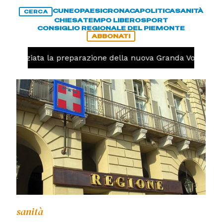
CUNEO
PAESI
CRONACA
POLITICA
SANITÀ
CERCA
CHIESA
TEMPO LIBERO
SPORT
CONSIGLIO REGIONALE DEL PIEMONTE
ABBONATI
lo, iniziata la preparazione della nuova Granda Volley (F
sanità